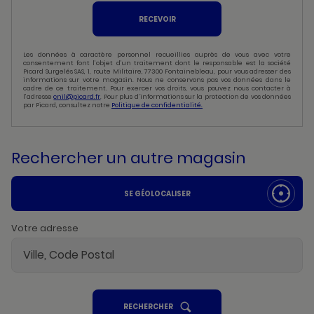
RECEVOIR
Les données à caractère personnel recueillies auprès de vous avec votre
consentement font l’objet d’un traitement dont le responsable est la société
Picard Surgelés SAS, 1, route Militaire, 77300 Fontainebleau, pour vous adresser des
informations sur votre magasin. Nous ne conservons pas vos données dans le
cadre de ce traitement. Pour exercer vos droits, vous pouvez nous contacter à
l’adresse
cnil@picard.fr
. Pour plus d’informations sur la protection de vos données
par Picard, consultez notre
Politique de confidentialité.
Rechercher un autre magasin
SE GÉOLOCALISER
Votre adresse
UN
RECHERCHER
POINT