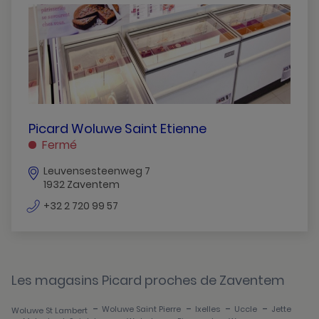
PICARD
Picard Woluwe Saint Etienne
WOLUWE
Fermé
SAINT
Leuvensesteenweg 7
ETIENNE
1932 Zaventem
Zaventem
numéro
+32 2 720 99 57
de
téléphone
Les magasins Picard proches de Zaventem
-
-
-
-
Woluwe Saint Pierre
Ixelles
Uccle
Jette
Woluwe St Lambert