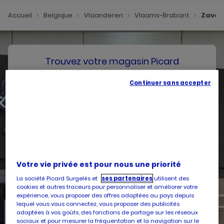
Accueil
Belgique
Vlaanderen
Vlaams-Brabant
Zave
Trouvez votre magasin Picard
Continuer sans accepter
SE GÉOLOCALISER
Votre pays
Belgique
Votre adresse
Votre vie privée est pour nous une priorité
La société Picard Surgelés et
ses partenaires
utilisent des
cookies et autres traceurs pour personnaliser et améliorer votre
expérience, vous proposer des offres adaptées au pays depuis
lequel vous vous connectez, vous proposer des publicités
Services
adaptées à vos goûts, des fonctions de partage sur les réseaux
sociaux et pour mesurer la fréquentation et la navigation sur le