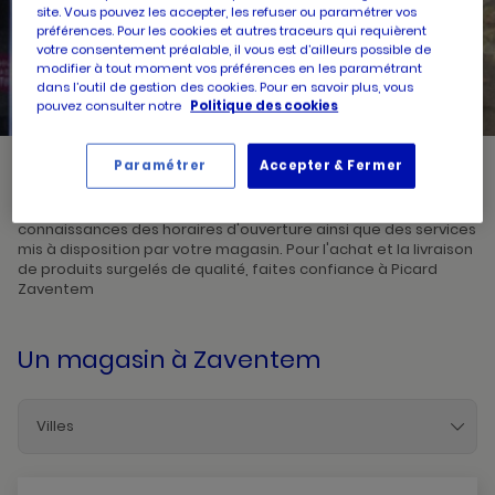
site. Vous pouvez les accepter, les refuser ou paramétrer vos
préférences. Pour les cookies et autres traceurs qui requièrent
UN
RECHERCHER
votre consentement préalable, il vous est d’ailleurs possible de
POINT
modifier à tout moment vos préférences en les paramétrant
DE
VENTE
dans l’outil de gestion des cookies. Pour en savoir plus, vous
PICARD
pouvez consulter notre
Politique des cookies
Paramétrer
Accepter & Fermer
Picard, créateur de saveurs et commerçant de proximité, vous
accueille dans l'un de ses magasins à Zaventem. Prenez
connaissances des horaires d'ouverture ainsi que des services
mis à disposition par votre magasin. Pour l'achat et la livraison
de produits surgelés de qualité, faites confiance à Picard
Zaventem
Un magasin
à Zaventem
Villes
Zaventem