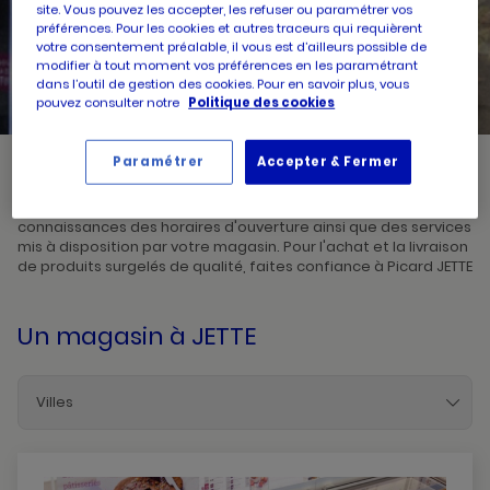
site. Vous pouvez les accepter, les refuser ou paramétrer vos
préférences. Pour les cookies et autres traceurs qui requièrent
votre consentement préalable, il vous est d’ailleurs possible de
UN
RECHERCHER
POINT
modifier à tout moment vos préférences en les paramétrant
DE
VENTE
dans l’outil de gestion des cookies. Pour en savoir plus, vous
PICARD
pouvez consulter notre
Politique des cookies
Paramétrer
Accepter & Fermer
Picard, créateur de saveurs et commerçant de proximité, vous
accueille dans l'un de ses magasins à JETTE. Prenez
connaissances des horaires d'ouverture ainsi que des services
mis à disposition par votre magasin. Pour l'achat et la livraison
de produits surgelés de qualité, faites confiance à Picard JETTE
Un magasin
à JETTE
Villes