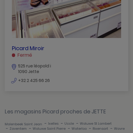
PICARD
Picard Miroir
MIROIR
Fermé
JETTE
525 rue léopold i
1090 Jette
numéro
+32 2 425 66 26
de
téléphone
Les magasins Picard proches de JETTE
-
-
-
Ixelles
Uccle
Woluwe St Lambert
Molenbeek Saint Jean
-
-
-
-
-
Zaventem
Woluwe Saint Pierre
Waterloo
Rixensart
Wavre