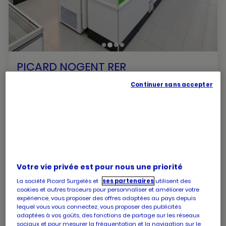
PICARD NOGENT RER
Ouvert jusqu'à 20:00
Continuer sans accepter
6 grande rue charles de gaulle
94130 Nogent sur marne
numéro
+33 1 43 97 11 51
de
téléphone
Les horaires de votre magasin PICARD NOGENT RER
Votre vie privée est pour nous une priorité
La société Picard Surgelés et
ses partenaires
utilisent des
cookies et autres traceurs pour personnaliser et améliorer votre
expérience, vous proposer des offres adaptées au pays depuis
Horaires
Lundi
09:00
-
20:00
lequel vous vous connectez, vous proposer des publicités
d'ouverture
Horaires
Mardi
09:00
-
20:00
adaptées à vos goûts, des fonctions de partage sur les réseaux
d'aujourd'hui
d'ouverture
Horaires
Mercredi
09:00
-
20:00
sociaux et pour mesurer la fréquentation et la navigation sur le