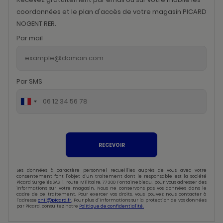
coordonnées et le plan d'accès de votre magasin PICARD
NOGENT RER.
Par mail
Par SMS
RECEVOIR
Les données à caractère personnel recueillies auprès de vous avec votre
consentement font l’objet d’un traitement dont le responsable est la société
Picard Surgelés SAS, 1, route Militaire, 77300 Fontainebleau, pour vous adresser des
informations sur votre magasin. Nous ne conservons pas vos données dans le
cadre de ce traitement. Pour exercer vos droits, vous pouvez nous contacter à
l’adresse
cnil@picard.fr
. Pour plus d’informations sur la protection de vos données
par Picard, consultez notre
Politique de confidentialité.