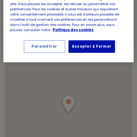
d'aujourd'hui
d'ouverture
site. Vous pouvez les accepter, les refuser ou paramétrer vos
Horaires
Jeudi
09:00
-
20:00
d'aujourd'hui
préférences. Pour les cookies et autres traceurs qui requièrent
d'ouverture
Horaires
Vendredi
09:00
-
20:00
votre consentement préalable, il vous est d’ailleurs possible de
d'aujourd'hui
d'ouverture
Horaires
Samedi
09:00
-
20:00
modifier à tout moment vos préférences en les paramétrant
d'aujourd'hui
d'ouverture
dans l’outil de gestion des cookies. Pour en savoir plus, vous
Horaires
Dimanche
09:00
-
12:45
pouvez consulter notre
Politique des cookies
d'aujourd'hui
d'ouverture
Horaires
d'aujourd'hui
Samedi
09:00
-
20:00
d'ouverture
et
Voir tous les horaires
Paramétrer
Accepter & Fermer
d'aujourd'hui
les
horaire
d'ouver
du
point
de
vente
PICARD
NOGENT
RER