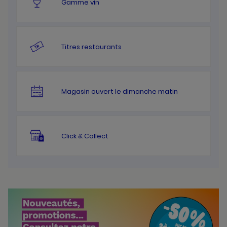
Gamme vin
Titres restaurants
Magasin ouvert le dimanche matin
Click & Collect
Bannières
Actualité