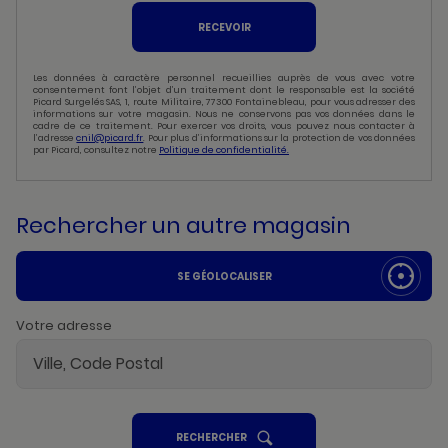
RECEVOIR
Les données à caractère personnel recueillies auprès de vous avec votre
consentement font l’objet d’un traitement dont le responsable est la société
Picard Surgelés SAS, 1, route Militaire, 77300 Fontainebleau, pour vous adresser des
informations sur votre magasin. Nous ne conservons pas vos données dans le
cadre de ce traitement. Pour exercer vos droits, vous pouvez nous contacter à
l’adresse
cnil@picard.fr
. Pour plus d’informations sur la protection de vos données
par Picard, consultez notre
Politique de confidentialité.
Rechercher un autre magasin
SE GÉOLOCALISER
Votre adresse
UN
RECHERCHER
POINT