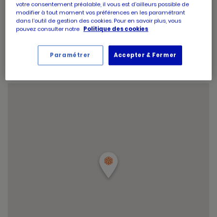
d'aujourd'hui
votre consentement préalable, il vous est d’ailleurs possible de
d'ouverture
Horaires
Jeudi
09:00
-
20:00
modifier à tout moment vos préférences en les paramétrant
d'aujourd'hui
d'ouverture
Horaires
Vendredi
09:00
-
20:00
dans l’outil de gestion des cookies. Pour en savoir plus, vous
d'aujourd'hui
d'ouverture
pouvez consulter notre
Politique des cookies
Horaires
Samedi
09:00
-
20:00
d'aujourd'hui
d'ouverture
Horaires
Dimanche
09:00
-
12:45
d'aujourd'hui
d'ouverture
Paramétrer
Accepter & Fermer
Horaires
d'aujourd'hui
Vendredi
09:00
-
20:00
d'ouverture
et
Voir tous les horaires
d'aujourd'hui
les
horaire
d'ouver
du
point
de
vente
PICARD
ST
MAUR