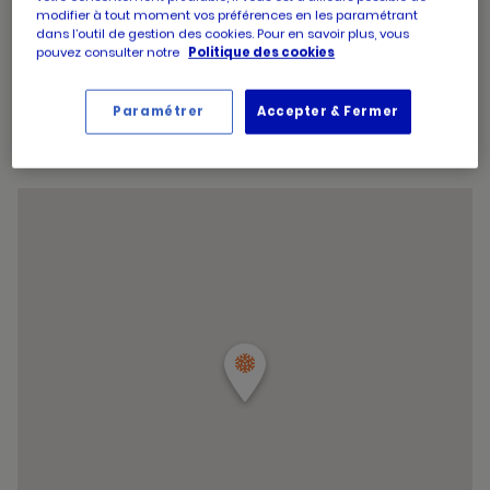
du
Les horaires exceptionnels
modifier à tout moment vos préférences en les paramétrant
point
dans l’outil de gestion des cookies. Pour en savoir plus, vous
de
pouvez consulter notre
Politique des cookies
vente
Ouvert
le 15 août 2026
, de 09:00 à 19:30
PICARD
Votre magasin est ouvert toute la journée
SAINT
JEAN
Paramétrer
Accepter & Fermer
DE
LUZ