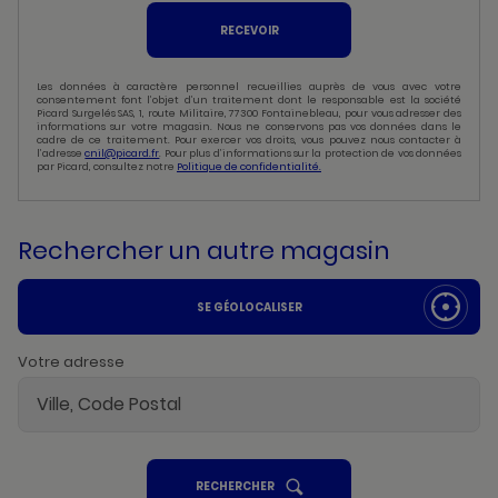
RECEVOIR
Les données à caractère personnel recueillies auprès de vous avec votre
consentement font l’objet d’un traitement dont le responsable est la société
Picard Surgelés SAS, 1, route Militaire, 77300 Fontainebleau, pour vous adresser des
informations sur votre magasin. Nous ne conservons pas vos données dans le
cadre de ce traitement. Pour exercer vos droits, vous pouvez nous contacter à
l’adresse
cnil@picard.fr
. Pour plus d’informations sur la protection de vos données
par Picard, consultez notre
Politique de confidentialité.
Rechercher un autre magasin
SE GÉOLOCALISER
Votre adresse
UN
RECHERCHER
POINT