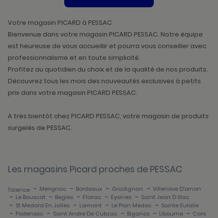
DE
VENTE
PICARD
Votre magasin PICARD à PESSAC
Bienvenue dans votre magasin PICARD PESSAC. Notre équipe
est heureuse de vous accueillir et pourra vous conseiller avec
professionnalisme et en toute simplicité.
Profitez au quotidien du choix et de la qualité de nos produits.
Découvrez tous les mois des nouveautés exclusives à petits
prix dans votre magasin PICARD PESSAC.
A très bientôt chez PICARD PESSAC, votre magasin de produits
surgelés de PESSAC.
Les magasins Picard proches de PESSAC
-
-
-
-
Merignac
Bordeaux
Gradignan
Villenave D'ornon
Talence
-
-
-
-
-
Le Bouscat
Begles
Floirac
Eysines
Saint Jean D Illac
-
-
-
-
St Medard En Jalles
Lormont
Le Pian Medoc
Sainte Eulalie
-
-
-
-
-
Podensac
Saint Andre De Cubzac
Biganos
Libourne
Cars