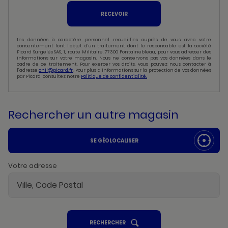
RECEVOIR
Les données à caractère personnel recueillies auprès de vous avec votre
consentement font l’objet d’un traitement dont le responsable est la société
Picard Surgelés SAS, 1, route Militaire, 77300 Fontainebleau, pour vous adresser des
informations sur votre magasin. Nous ne conservons pas vos données dans le
cadre de ce traitement. Pour exercer vos droits, vous pouvez nous contacter à
l’adresse
cnil@picard.fr
. Pour plus d’informations sur la protection de vos données
par Picard, consultez notre
Politique de confidentialité.
Rechercher un autre magasin
SE GÉOLOCALISER
Votre adresse
UN
RECHERCHER
POINT