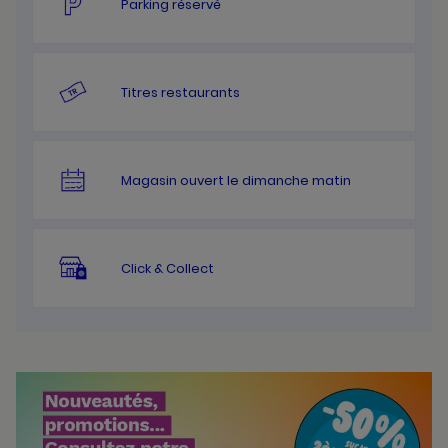
Parking réservé
Titres restaurants
Magasin ouvert le dimanche matin
Click & Collect
Bannières
Actualité