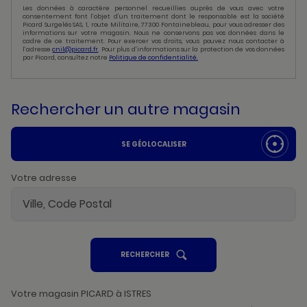
Les données à caractère personnel recueillies auprès de vous avec votre
consentement font l’objet d’un traitement dont le responsable est la société
Picard Surgelés SAS, 1, route Militaire, 77300 Fontainebleau, pour vous adresser des
informations sur votre magasin. Nous ne conservons pas vos données dans le
cadre de ce traitement. Pour exercer vos droits, vous pouvez nous contacter à
l’adresse
cnil@picard.fr
. Pour plus d’informations sur la protection de vos données
par Picard, consultez notre
Politique de confidentialité.
Rechercher un autre magasin
SE GÉOLOCALISER
Votre adresse
UN
RECHERCHER
POINT
DE
VENTE
PICARD
Votre magasin PICARD à ISTRES