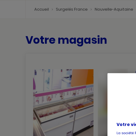
Accueil
Surgelés France
Nouvelle-Aquitaine
Votre magasin
Votre vi
La société 