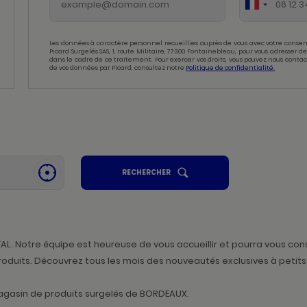
Les données à caractère personnel recueillies auprès de vous avec votre consen
Picard Surgelés SAS, 1, route Militaire, 77300 Fontainebleau, pour vous adresser
dans le cadre de ce traitement. Pour exercer vos droits, vous pouvez nous contac
de vos données par Picard, consultez notre
Politique de confidentialité.
UN
RECHERCHER
SE
POINT
GÉOLOCALISER
DE
,
VENTE
PICARD
TROUVER
UN
POINT
DE
VENTE
Notre équipe est heureuse de vous accueillir et pourra vous consei
PICARD
 produits. Découvrez tous les mois des nouveautés exclusives à pet
agasin de produits surgelés de BORDEAUX.