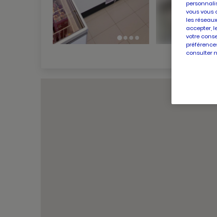
personnalis
vous vous 
les réseaux
accepter, l
votre conse
préférences
consulter 