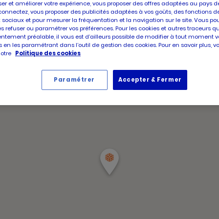
d'aujour
er et améliorer votre expérience, vous proposer des offres adaptées au pays d
d'ouve
connectez, vous proposer des publicités adaptées à vos goûts, des fonctions d
Horair
d'aujou
Jeudi
 sociaux et pour mesurer la fréquentation et la navigation sur le site. Vous po
d'ouve
es refuser ou paramétrer vos préférences. Pour les cookies et autres traceurs q
d'aujou
ntement préalable, il vous est d’ailleurs possible de modifier à tout moment v
 en les paramétrant dans l’outil de gestion des cookies. Pour en savoir plus, 
notre
Politique des cookies
Paramétrer
Accepter & Fermer