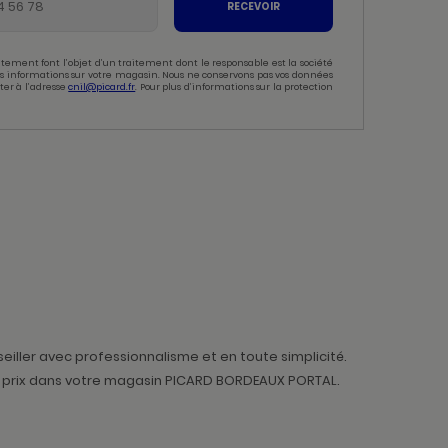
RECEVOIR
tement font l’objet d’un traitement dont le responsable est la société
 des informations sur votre magasin. Nous ne conservons pas vos données
ter à l’adresse
cnil@picard.fr
. Pour plus d’informations sur la protection
ller avec professionnalisme et en toute simplicité.
its prix dans votre magasin PICARD BORDEAUX PORTAL.