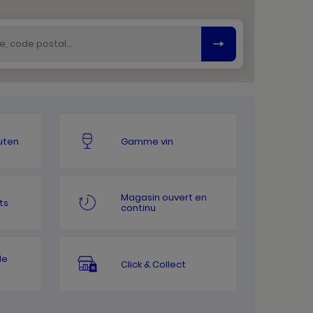
uten
Gamme vin
Magasin ouvert en
ts
continu
le
Click & Collect