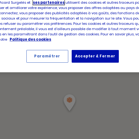
d'aujour
Picard Surgelés et
ses partenaires
utilisent des cookies et autres traceurs p
d'ouver
er et améliorer votre expérience, vous proposer des offres adaptées au pays d
Horair
d'aujour
Vendre
connectez, vous proposer des publicités adaptées à vos goûts, des fonctions d
d'ouve
 sociaux et pour mesurer la fréquentation et la navigation sur le site. Vous po
d'aujou
es refuser ou paramétrer vos préférences. Pour les cookies et autres traceurs q
ntement préalable, il vous est d’ailleurs possible de modifier à tout moment v
 en les paramétrant dans l’outil de gestion des cookies. Pour en savoir plus, 
notre
Politique des cookies
Paramétrer
Accepter & Fermer