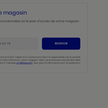
re magasin
 coordonnées et le plan d'accès de votre magasin
RECEVOIR
tement font l’objet d’un traitement dont le responsable est la société
 des informations sur votre magasin. Nous ne conservons pas vos données
ter à l’adresse
cnil@picard.fr
. Pour plus d’informations sur la protection