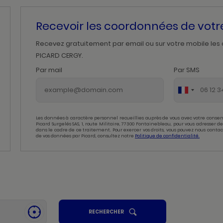
Recevoir les coordonnées de vot
Recevez gratuitement par email ou sur votre mobile les
PICARD CERGY.
Par mail
Par SMS
Les données à caractère personnel recueillies auprès de vous avec votre consen
Picard Surgelés SAS, 1, route Militaire, 77300 Fontainebleau, pour vous adresser
dans le cadre de ce traitement. Pour exercer vos droits, vous pouvez nous contac
de vos données par Picard, consultez notre
Politique de confidentialité.
UN
RECHERCHER
SE
POINT
GÉOLOCALISER
DE