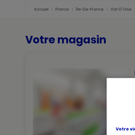
Accueil
France
Île-De-France
Val-D'Oise
Votre magasin
Votre vi