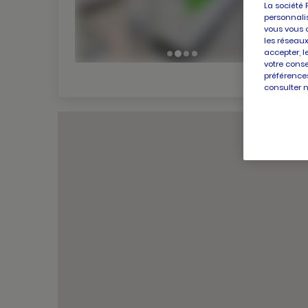
La société 
personnalis
vous vous 
les réseaux
accepter, l
votre conse
préférences
consulter 