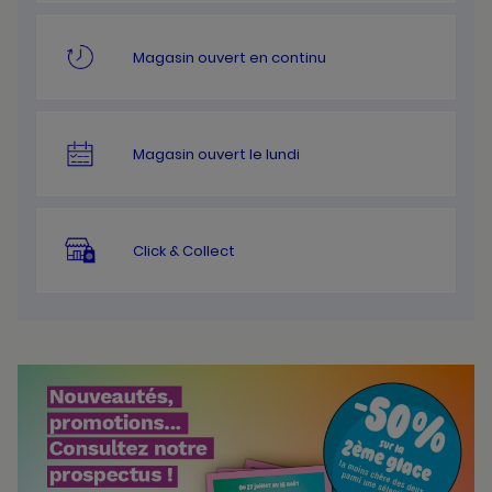
Magasin ouvert en continu
Magasin ouvert le lundi
Click & Collect
Bannières
Actualité