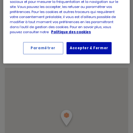
sociaux et pour mesurer la fréquentation et la navigation sur le
d'aujourd'hui
Horaires
Mercredi
09:00
-
13:00
site. Vous pouvez les accepter, les refuser ou paramétrer vos
d'ouverture
14:30
-
19:30
préférences. Pour les cookies et autres traceurs qui requièrent
d'aujourd'hui
Horaires
Jeudi
09:00
-
13:00
votre consentement préalable, il vous est d’ailleurs possible de
d'ouverture
modifier à tout moment vos préférences en les paramétrant
14:30
-
19:30
dans l’outil de gestion des cookies. Pour en savoir plus, vous
d'aujourd'hui
Horaires
Vendredi
09:00
-
13:00
pouvez consulter notre
Politique des cookies
d'ouverture
14:30
-
19:30
d'aujourd'hui
Horaires
Samedi
09:00
-
13:00
d'ouverture
14:30
-
19:30
Paramétrer
Accepter & Fermer
d'aujourd'hui
Horaires
Dimanche
Fermé
d'ouverture
Horaires
d'aujourd'hui
Vendredi
09:00
-
13:00
d'ouverture
14:30
-
19:30
d'aujourd'hui
et
Voir tous les horaires
les
horaire
d'ouver
du
point
de
vente
PICARD
PIERRELA