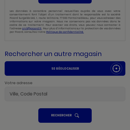
Les données à caractère personnel recueillies auprès de vous avec votre
consentement font l’objet d’un traitement dont le responsable est la société
Picard Surgelés SAS, 1, route Militaire, 77300 Fontainebleau, pour vous adresser des
informations sur votre magasin. Nous ne conservons pas vos données dans le
cadre de ce traitement. Pour exercer vos droits, vous pouvez nous contacter à
l’adresse
cnil@picard.fr
. Pour plus d’informations sur la protection de vos données
par Picard, consultez notre
Politique de confidentialité.
Rechercher un autre magasin
SE GÉOLOCALISER
Votre adresse
UN
RECHERCHER
POINT
DE
VENTE
PICARD