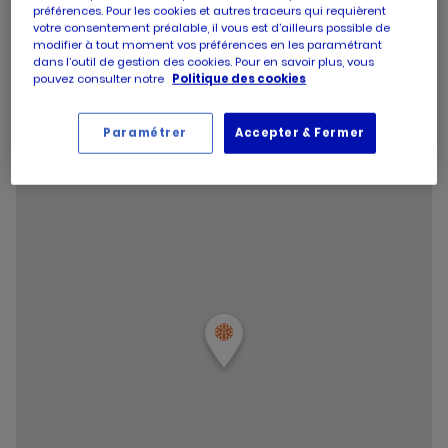
préférences. Pour les cookies et autres traceurs qui requièrent
d'ouverture
14:30
-
19:30
votre consentement préalable, il vous est d’ailleurs possible de
d'aujourd'hui
Horaires
Jeudi
09:30
-
13:00
modifier à tout moment vos préférences en les paramétrant
d'ouverture
14:30
-
19:30
dans l’outil de gestion des cookies. Pour en savoir plus, vous
d'aujourd'hui
Horaires
Vendredi
09:30
-
19:30
pouvez consulter notre
Politique des cookies
d'ouverture
Horaires
Samedi
09:30
-
19:30
d'aujourd'hui
d'ouverture
Horaires
Dimanche
Fermé
Paramétrer
Accepter & Fermer
d'aujourd'hui
d'ouverture
Horaires
d'aujourd'hui
Samedi
09:30
-
19:30
d'ouverture
et
Voir tous les horaires
d'aujourd'hui
les
horaire
d'ouver
du
point
de
vente
PICARD
PODENS