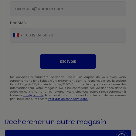
Par SMS
RECEVOIR
Les données à caractère personnel recueillies auprès de vous avec votre
consentement font l’objet d’un traitement dont le responsable est la société
Picard Surgelés SAS, 1, route Militaire, 77300 Fontainebleau, pour vous adresser des
informations sur votre magasin. Nous ne conservons pas vos données dans le
cadre de ce traitement. Pour exercer vos droits, vous pouvez nous contacter à
l’adresse
cnil@picard.fr
. Pour plus d’informations sur la protection de vos données
par Picard, consultez notre
Politique de confidentialité.
Rechercher un autre magasin