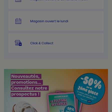
Magasin ouvert le lundi
Click & Collect
Bannières
Actualité