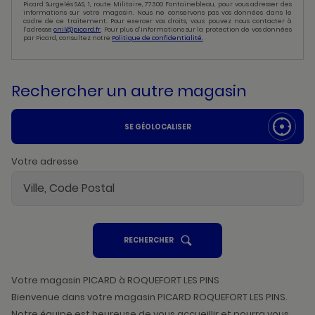
Picard Surgelés SAS, 1, route Militaire, 77300 Fontainebleau, pour vous adresser des
informations sur votre magasin. Nous ne conservons pas vos données dans le
cadre de ce traitement. Pour exercer vos droits, vous pouvez nous contacter à
l’adresse
cnil@picard.fr
. Pour plus d’informations sur la protection de vos données
par Picard, consultez notre
Politique de confidentialité.
Rechercher un autre magasin
SE GÉOLOCALISER
Votre adresse
UN
RECHERCHER
POINT
DE
VENTE
PICARD
Votre magasin PICARD à ROQUEFORT LES PINS
Bienvenue dans votre magasin PICARD ROQUEFORT LES PINS.
Notre équipe est heureuse de vous accueillir et pourra vous