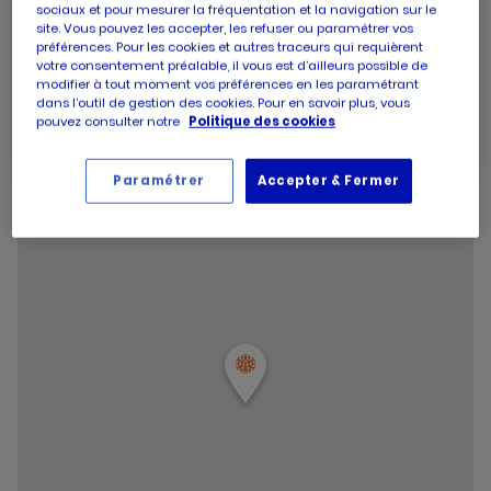
d'aujourd'hui
sociaux et pour mesurer la fréquentation et la navigation sur le
d'ouverture
Horaires
Jeudi
09:00
-
19:30
site. Vous pouvez les accepter, les refuser ou paramétrer vos
d'aujourd'hui
d'ouverture
Horaires
Vendredi
09:00
-
19:30
préférences. Pour les cookies et autres traceurs qui requièrent
d'aujourd'hui
d'ouverture
votre consentement préalable, il vous est d’ailleurs possible de
Horaires
Samedi
09:00
-
19:30
d'aujourd'hui
modifier à tout moment vos préférences en les paramétrant
d'ouverture
Horaires
Dimanche
09:00
-
12:45
dans l’outil de gestion des cookies. Pour en savoir plus, vous
d'aujourd'hui
d'ouverture
pouvez consulter notre
Politique des cookies
Horaires
d'aujourd'hui
Lundi
09:00
-
19:30
d'ouverture
et
Voir tous les horaires
d'aujourd'hui
les
Paramétrer
Accepter & Fermer
horaire
d'ouver
du
point
de
vente
PICARD
ROQUEF
LES
PINS