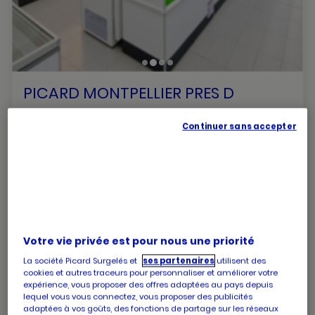
PICARD MONTPELLIER PRES D
ARENES
Continuer sans accepter
Votre magasin ouvre dans : 59 min
495 avenue du mas d argelliers
34000 Montpellier
numéro
+33 4 67 60 49 44
de
téléphone
Les horaires de votre magasin PICARD MONTPELLIER
Votre vie privée est pour nous une priorité
PRES D ARENES
La société Picard Surgelés et
ses partenaires
utilisent des
cookies et autres traceurs pour personnaliser et améliorer votre
expérience, vous proposer des offres adaptées au pays depuis
lequel vous vous connectez, vous proposer des publicités
Horaires
Lundi
10:00
-
19:30
adaptées à vos goûts, des fonctions de partage sur les réseaux
d'ouverture