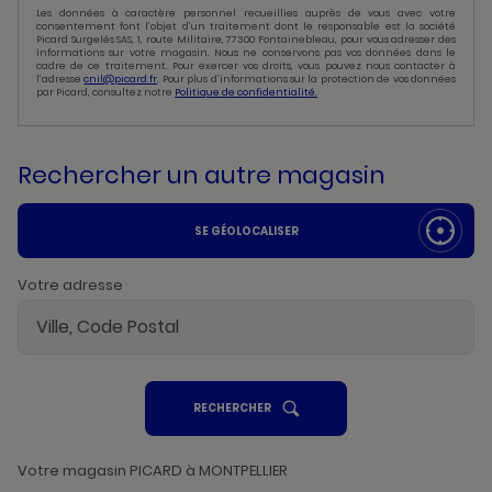
Les données à caractère personnel recueillies auprès de vous avec votre
consentement font l’objet d’un traitement dont le responsable est la société
Picard Surgelés SAS, 1, route Militaire, 77300 Fontainebleau, pour vous adresser des
informations sur votre magasin. Nous ne conservons pas vos données dans le
cadre de ce traitement. Pour exercer vos droits, vous pouvez nous contacter à
l’adresse
cnil@picard.fr
. Pour plus d’informations sur la protection de vos données
par Picard, consultez notre
Politique de confidentialité.
Rechercher un autre magasin
SE GÉOLOCALISER
Votre adresse
UN
RECHERCHER
POINT
DE
VENTE
PICARD
Votre magasin PICARD à MONTPELLIER