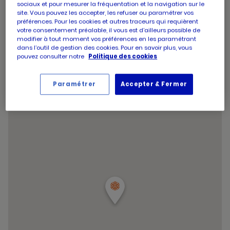
Horaires
Mardi
10:00
-
19:30
sociaux et pour mesurer la fréquentation et la navigation sur le
d'aujourd'hui
d'ouverture
Horaires
site. Vous pouvez les accepter, les refuser ou paramétrer vos
Mercredi
10:00
-
19:30
d'aujourd'hui
préférences. Pour les cookies et autres traceurs qui requièrent
d'ouverture
Horaires
Jeudi
10:00
-
19:30
votre consentement préalable, il vous est d’ailleurs possible de
d'aujourd'hui
d'ouverture
Horaires
Vendredi
10:00
-
19:30
modifier à tout moment vos préférences en les paramétrant
d'aujourd'hui
d'ouverture
dans l’outil de gestion des cookies. Pour en savoir plus, vous
Horaires
Samedi
09:00
-
19:30
d'aujourd'hui
pouvez consulter notre
Politique des cookies
d'ouverture
Horaires
Dimanche
Fermé
d'aujourd'hui
d'ouverture
Horaires
d'aujourd'hui
Jeudi
10:00
-
19:30
Paramétrer
Accepter & Fermer
d'ouverture
et
Voir tous les horaires
d'aujourd'hui
les
horaire
d'ouver
du
point
de
vente
PICARD
MONTPEL
PRES
D
ARENES