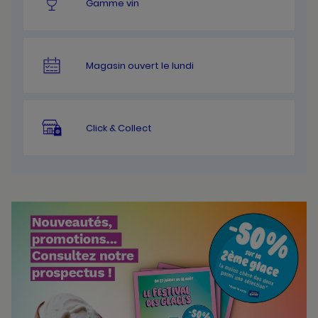
Gamme vin
Magasin ouvert le lundi
Click & Collect
Bannières
Actualité