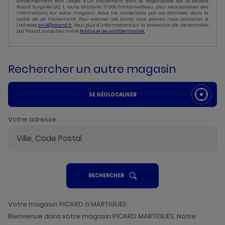
consentement font l’objet d’un traitement dont le responsable est la société
Picard Surgelés SAS, 1, route Militaire, 77300 Fontainebleau, pour vous adresser des
informations sur votre magasin. Nous ne conservons pas vos données dans le
cadre de ce traitement. Pour exercer vos droits, vous pouvez nous contacter à
l’adresse
cnil@picard.fr
. Pour plus d’informations sur la protection de vos données
par Picard, consultez notre
Politique de confidentialité.
Rechercher un autre magasin
SE GÉOLOCALISER
Votre adresse
UN
RECHERCHER
POINT
DE
VENTE
PICARD
Votre magasin PICARD à MARTIGUES
Bienvenue dans votre magasin PICARD MARTIGUES. Notre