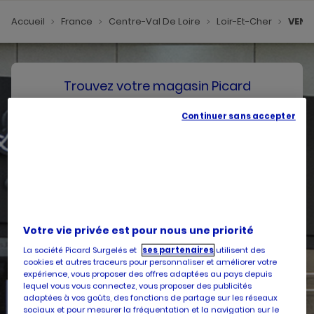
Accueil
France
Centre-Val De Loire
Loir-Et-Cher
VEN
Trouvez votre magasin Picard
Continuer sans accepter
SE GÉOLOCALISER
Votre pays
Belgique
Votre adresse
Votre vie privée est pour nous une priorité
La société Picard Surgelés et
ses partenaires
utilisent des
cookies et autres traceurs pour personnaliser et améliorer votre
expérience, vous proposer des offres adaptées au pays depuis
lequel vous vous connectez, vous proposer des publicités
Services
adaptées à vos goûts, des fonctions de partage sur les réseaux
sociaux et pour mesurer la fréquentation et la navigation sur le