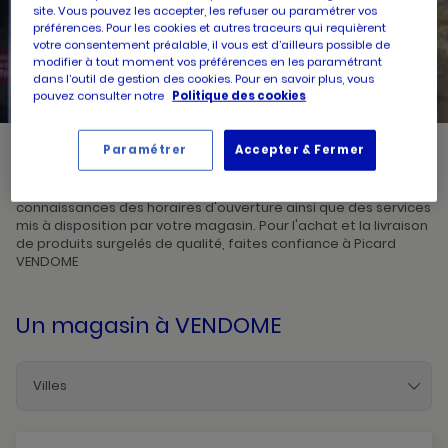
site. Vous pouvez les accepter, les refuser ou paramétrer vos
préférences. Pour les cookies et autres traceurs qui requièrent
UN
RECHERCHER
votre consentement préalable, il vous est d’ailleurs possible de
POINT
modifier à tout moment vos préférences en les paramétrant
DE
VENTE
dans l’outil de gestion des cookies. Pour en savoir plus, vous
PICARD
pouvez consulter notre
Politique des cookies
Paramétrer
Accepter & Fermer
Picard, créateur de saveurs et commerçant de proximité, vous
accueille dans l'un de ses magasins à VENDOME. Prenez
connaissances des horaires d'ouverture ainsi que des services
mis à disposition par votre magasin. Pour l'achat et la livraison
de produits surgelés de qualité, faites confiance à Picard
VENDOME
Un magasin
à VENDOME
Villes
La-Chaussee-Saint-Victor