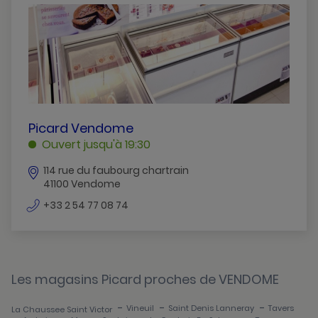
Le-Controis-En-Sologne
Romorantin-Lanthenay
Vendome
Vineuil
PICARD
Picard Vendome
VENDOME
Ouvert jusqu'à 19:30
VENDOME
114 rue du faubourg chartrain
41100 Vendome
numéro
+33 2 54 77 08 74
de
téléphone
Les magasins Picard proches de VENDOME
-
-
-
Vineuil
Saint Denis Lanneray
Tavers
La Chaussee Saint Victor