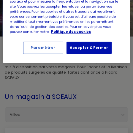
sociaux et pour mesurer la fréquentation et la navigation sur le
site. Vous pouvez les accepter, les refuser ou paramétrer vos
préférences. Pour les cookies et autres traceurs qui requièrent
UN
RECHERCHER
POINT
votre consentement préalable, il vous est d’ailleurs possible de
DE
modifier à tout moment vos préférences en les paramétrant
VENTE
PICARD
dans l’outil de gestion des cookies. Pour en savoir plus, vous
pouvez consulter notre
Politique des cookies
Paramétrer
Accepter & Fermer
Picard, créateur de saveurs et commerçant de proximité, vous
accueille dans l'un de ses magasins à SCEAUX. Prenez
connaissances des horaires d'ouverture ainsi que des services
mis à disposition par votre magasin. Pour l'achat et la livraison
de produits surgelés de qualité, faites confiance à Picard
SCEAUX
Un magasin
à SCEAUX
Villes
Antony