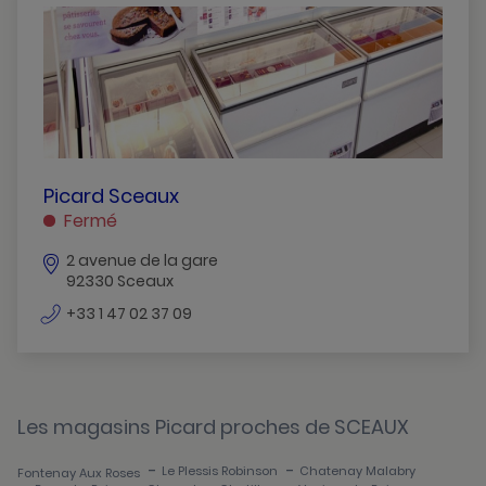
Asnieres
Bois-Colombes
Boulogne-Billancourt
Bourg-La-Reine
Chatenay-Malabry
PICARD
Picard Sceaux
SCEAUX
Fermé
Chatillon
SCEAUX
2 avenue de la gare
Chaville
92330 Sceaux
Clamart
numéro
+33 1 47 02 37 09
de
Clichy-La-Garenne
téléphone
Colombes
Les magasins Picard proches de SCEAUX
Courbevoie
-
-
Le Plessis Robinson
Chatenay Malabry
Fontenay Aux Roses
Fontenay-Aux-Roses