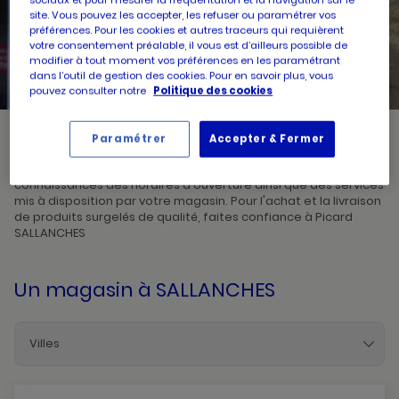
site. Vous pouvez les accepter, les refuser ou paramétrer vos
préférences. Pour les cookies et autres traceurs qui requièrent
UN
RECHERCHER
votre consentement préalable, il vous est d’ailleurs possible de
POINT
DE
modifier à tout moment vos préférences en les paramétrant
VENTE
PICARD
dans l’outil de gestion des cookies. Pour en savoir plus, vous
pouvez consulter notre
Politique des cookies
Paramétrer
Accepter & Fermer
Picard, créateur de saveurs et commerçant de proximité, vous
accueille dans l'un de ses magasins à SALLANCHES. Prenez
connaissances des horaires d'ouverture ainsi que des services
mis à disposition par votre magasin. Pour l'achat et la livraison
de produits surgelés de qualité, faites confiance à Picard
SALLANCHES
Un magasin
à SALLANCHES
Villes
Annecy