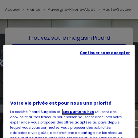
Accueil
France
Auvergne-Rhône-Alpes
Haute-Savoie
Trouvez votre magasin Picard
SE GÉOLOCALISER
Continuer sans accepter
Votre pays
Belgique
Votre adresse
Votre vie privée est pour nous une priorité
La société Picard Surgelés et
ses partenaires
utilisent des
cookies et autres traceurs pour personnaliser et améliorer votre
expérience, vous proposer des offres adaptées au pays depuis
lequel vous vous connectez, vous proposer des publicités
Services
adaptées à vos goûts, des fonctions de partage sur les réseaux
sociaux et pour mesurer la fréquentation et la navigation sur le