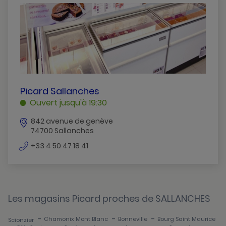
Annemasse
Anthy-Sur-Leman
Bonneville
Chamonix-Mont-Blanc
Epagny
PICARD
Picard Sallanches
SALLANCHES
Ouvert jusqu'à 19:30
Publier
SALLANCHES
842 avenue de genève
Saint-Julien-En-Genevois
74700 Sallanches
Sallanches
numéro
+33 4 50 47 18 41
de
Scionzier
téléphone
Sevrier
Les magasins Picard proches de SALLANCHES
Seynod
-
-
-
Chamonix Mont Blanc
Bonneville
Bourg Saint Maurice
Scionzier
Thonon-Les-Bains