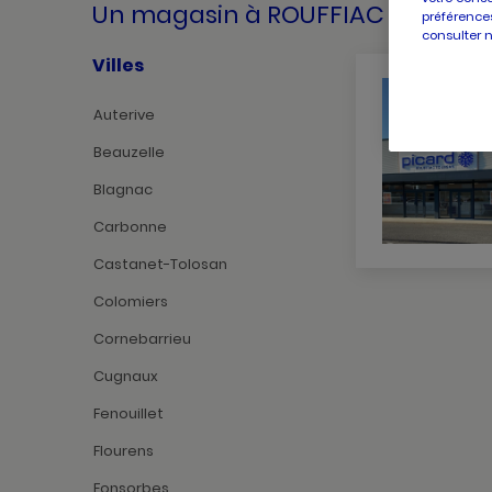
Un magasin
à ROUFFIAC TOLOSA
préférences
consulter 
Villes
Auterive
Beauzelle
Blagnac
Carbonne
Castanet-Tolosan
Colomiers
Cornebarrieu
Cugnaux
Fenouillet
Flourens
Fonsorbes