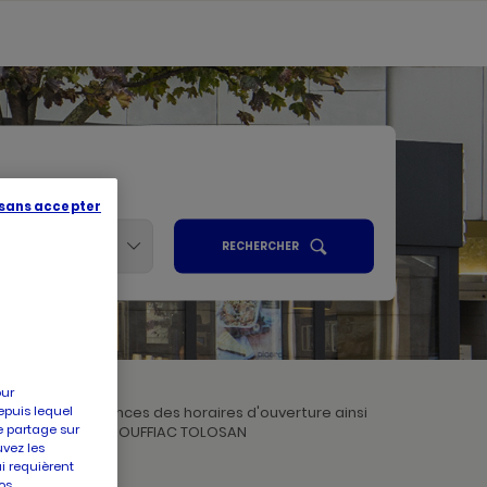
 sans accepter
Services
UN
RECHERCHER
POINT
ALISER
DE
VENTE
PICARD
R
our
epuis lequel
renez connaissances des horaires d'ouverture ainsi
e partage sur
confiance à Picard ROUFFIAC TOLOSAN
uvez les
ui requièrent
os