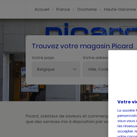
Accueil
France
Occitanie
Haute-Garonne
Trouvez votre magasin Picard
Votre pays
Votre adresse
Belgique
Votre vi
La société 
personnalis
Picard, créateur de saveurs et commerçant de proximit
vous vous 
que des services mis à disposition par votre magasin. P
les réseaux
accepter, l
votre conse