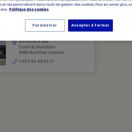
N
 en les paramétrant dans l’outil de gestion des cookies. Pour en savoir plus, 
notre
Politique des cookies
PICARD
Picard Rouffiac Tolosan
Paramétrer
Accepter & Fermer
ROUFFIAC
Ouvert jusqu'à 19:30
TOLOSAN
40 route d albi
ROUFFIAC
Ccial du louradou
TOLOSAN
31180 Rouffiac tolosan
numéro
+33 5 34 49 53 27
de
téléphone