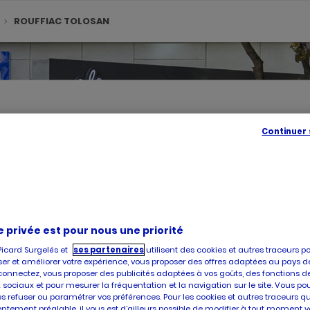
ROUFFIAC TOLOSAN
Continuer
SE
GÉOLOC
,
TROUVE
UN
POINT
DE
VENTE
e privée est pour nous une priorité
PICARD
Picard Surgelés et
ses partenaires
utilisent des cookies et autres traceurs p
er et améliorer votre expérience, vous proposer des offres adaptées au pays d
é, vous accueille dans l'un de ses magasins à ROUFFIAC TOLOSAN. P
connectez, vous proposer des publicités adaptées à vos goûts, des fonctions d
our l'achat et la livraison de produits surgelés de qualité, faites 
 sociaux et pour mesurer la fréquentation et la navigation sur le site. Vous po
es refuser ou paramétrer vos préférences. Pour les cookies et autres traceurs q
ntement préalable, il vous est d’ailleurs possible de modifier à tout moment v