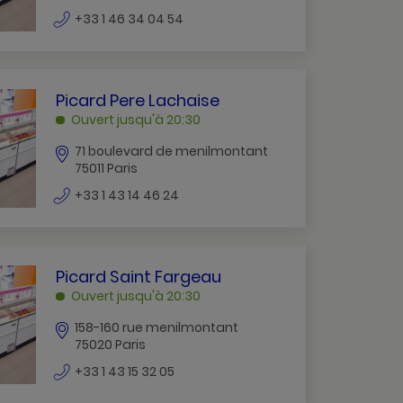
numéro
+33 1 46 34 04 54
de
téléphone
PICARD
Picard Pere Lachaise
PERE
Ouvert jusqu'à 20:30
LACHAISE
71 boulevard de menilmontant
PARIS
75011 Paris
numéro
+33 1 43 14 46 24
de
téléphone
PICARD
Picard Saint Fargeau
SAINT
Ouvert jusqu'à 20:30
FARGEAU
158-160 rue menilmontant
Paris
75020 Paris
numéro
+33 1 43 15 32 05
de