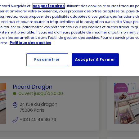
Picard Surgelés et
ses partenaires
utilisent des cookies et autres traceurs p
er et améliorer votre expérience, vous proposer des offres adaptées au pays d
connectez, vous proposer des publicités adaptées à vos goûts, des fonctions d
 sociaux et pour mesurer la fréquentation et la navigation sur le site. Vous po
PICARD
Picard Condamine
es refuser ou paramétrer vos préférences. Pour les cookies et autres traceurs q
CONDAMINE
Ouvert jusqu'à 20:30
ntement préalable, il vous est d’ailleurs possible de modifier à tout moment v
 en les paramétrant dans l’outil de gestion des cookies. Pour en savoir plus, 
PARIS
notre
Politique des cookies
59 rue condamine
75017 Paris
numéro
+33 1 44 69 05 29
Paramétrer
Accepter & Fermer
de
téléphone
PICARD
Picard Dragon
DRAGON
Ouvert jusqu'à 20:00
PARIS
24 rue du dragon
75006 Paris
numéro
+33 1 45 48 86 73
de
téléphone