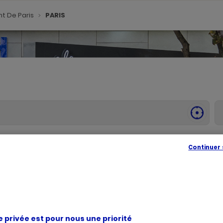
t De Paris
PARIS
SE
GÉOLOC
,
TROUVE
UN
POINT
Continuer
DE
VENTE
PICARD
é, vous accueille dans l'un de ses magasins à PARIS. Prenez connais
livraison de produits surgelés de qualité, faites confiance à Picard P
e privée est pour nous une priorité