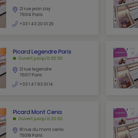
ZAY
21 rue jean zay
PARIS
75014 Paris
numéro
+33 1 43 20 01 25
de
téléphone
PICARD
Picard Legendre Paris
LEGENDRE
Ouvert jusqu'à 20:30
PARIS
21 rue legendre
PARIS
75017 Paris
numéro
+33 1 47 63 01 14
de
téléphone
PICARD
Picard Mont Cenis
MONT
Ouvert jusqu'à 20:30
CENIS
81 rue du mont cenis
PARIS
75018 Paris