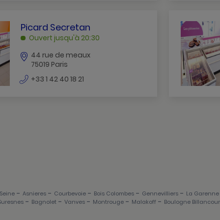
téléphone
PICARD
Picard Secretan
SECRETAN
Ouvert jusqu'à 20:30
PARIS
44 rue de meaux
75019 Paris
numéro
+33 1 42 40 18 21
de
téléphone
-
-
-
-
-
 Seine
Asnieres
Courbevoie
Bois Colombes
Gennevilliers
La Garenne
-
-
-
-
-
Suresnes
Bagnolet
Vanves
Montrouge
Malakoff
Boulogne Billancour