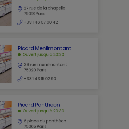
CHAPELLE
27 rue de la chapelle
PARIS
75018 Paris
numéro
+33 1 46 07 60 42
de
téléphone
PICARD
Picard Menilmontant
MENILMONTANT
Ouvert jusqu'à 20:30
PARIS
39 rue menilmontant
75020 Paris
numéro
+33 1 43 15 02 90
de
téléphone
PICARD
Picard Pantheon
PANTHEON
Ouvert jusqu'à 20:30
PARIS
6 place du panthèon
75005 Paris