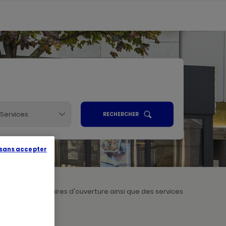
Services
UN
RECHERCHER
POINT
ALISER
DE
VENTE
PICARD
R
 sans accepter
sances des horaires d'ouverture ainsi que des services
ARIS