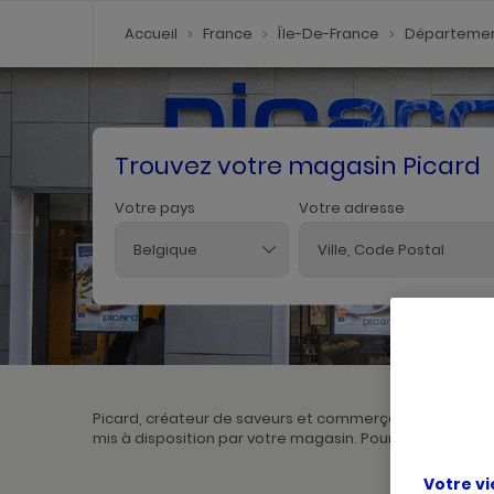
Accueil
France
Île-De-France
Départemen
Trouvez votre magasin Picard
Votre pays
Votre adresse
Belgique
Picard, créateur de saveurs et commerçant de proximit
mis à disposition par votre magasin. Pour l'achat et la 
Votre vi