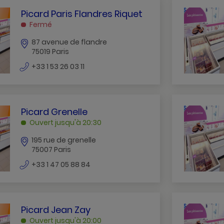
PICARD
Picard Paris Flandres Riquet
PARIS
Fermé
FLANDRES
87 avenue de flandre
RIQUET
75019 Paris
PARIS
numéro
+33 1 53 26 03 11
de
téléphone
PICARD
Picard Grenelle
GRENELLE
Ouvert jusqu'à 20:30
PARIS
195 rue de grenelle
75007 Paris
numéro
+33 1 47 05 88 84
de
téléphone
PICARD
Picard Jean Zay
JEAN
Ouvert jusqu'à 20:00