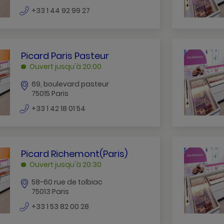
numéro
+33 1 44 92 99 27
de
téléphone
PICARD
Picard Paris Pasteur
PARIS
Ouvert jusqu'à 20:00
PASTEUR
69, boulevard pasteur
PARIS
75015 Paris
numéro
+33 1 42 18 01 54
de
téléphone
PICARD
Picard Richemont(paris)
RICHEMONT(PARIS)
Ouvert jusqu'à 20:30
PARIS
58-60 rue de tolbiac
75013 Paris
numéro
+33 1 53 82 00 28
de