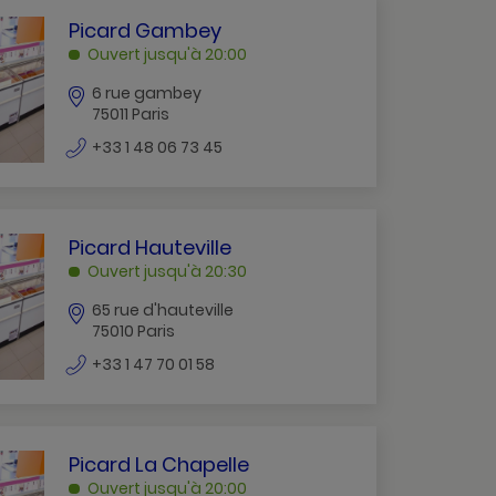
PICARD
Picard Gambey
GAMBEY
Ouvert jusqu'à 20:00
PARIS
6 rue gambey
75011 Paris
numéro
+33 1 48 06 73 45
de
téléphone
PICARD
Picard Hauteville
HAUTEVILLE
Ouvert jusqu'à 20:30
PARIS
65 rue d'hauteville
75010 Paris
numéro
+33 1 47 70 01 58
de
téléphone
PICARD
Picard La Chapelle
LA
Ouvert jusqu'à 20:00