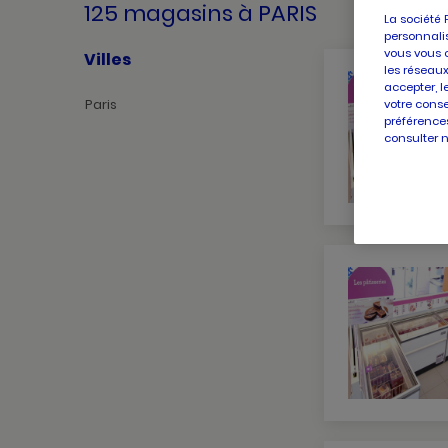
125 magasins
à PARIS
La société 
personnalis
vous vous 
Villes
les réseaux
accepter, l
Paris
votre conse
préférences
consulter 