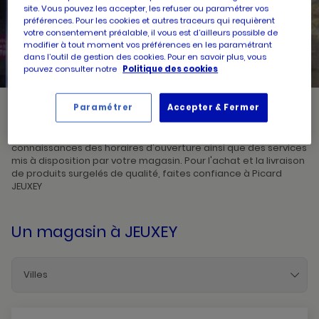
site. Vous pouvez les accepter, les refuser ou paramétrer vos
préférences. Pour les cookies et autres traceurs qui requièrent
UN
RECHERCHER
votre consentement préalable, il vous est d’ailleurs possible de
POINT
modifier à tout moment vos préférences en les paramétrant
DE
VENTE
dans l’outil de gestion des cookies. Pour en savoir plus, vous
PICARD
pouvez consulter notre
Politique des cookies
Paramétrer
Accepter & Fermer
Picard, créateur de saveurs et commerçant de proximité, vous
accueille dans l'un de ses magasins à JEUXEY. Prenez
connaissances des horaires d'ouverture ainsi que des services
mis à disposition par votre magasin. Pour l'achat et la livraison
de produits surgelés de qualité, faites confiance à Picard
JEUXEY
Un magasin
à JEUXEY
Villes
Jeuxey