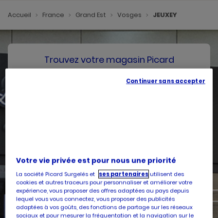
Accueil
France
Grand Est
Vosges
JEUXEY
Trouvez votre magasin Picard
Continuer sans accepter
SE GÉOLOCALISER
Votre pays
Belgique
Votre adresse
Votre vie privée est pour nous une priorité
La société Picard Surgelés et
ses partenaires
utilisent des
cookies et autres traceurs pour personnaliser et améliorer votre
expérience, vous proposer des offres adaptées au pays depuis
lequel vous vous connectez, vous proposer des publicités
Services
adaptées à vos goûts, des fonctions de partage sur les réseaux
sociaux et pour mesurer la fréquentation et la navigation sur le