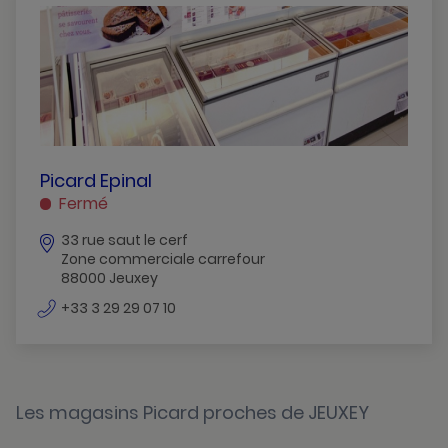
PICARD
Picard Epinal
EPINAL
Fermé
JEUXEY
33 rue saut le cerf
Zone commerciale carrefour
88000 Jeuxey
numéro
+33 3 29 29 07 10
de
téléphone
Les magasins Picard proches de JEUXEY