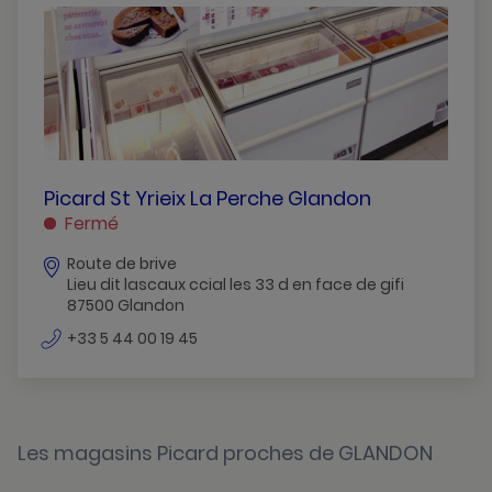
Le-Vigen
Limoges
Saint-Junien
PICARD
Picard St Yrieix La Perche Glandon
ST
Fermé
YRIEIX
Route de brive
LA
Lieu dit lascaux ccial les 33 d en face de gifi
PERCHE
87500 Glandon
GLANDON
numéro
GLANDON
+33 5 44 00 19 45
de
téléphone
Les magasins Picard proches de GLANDON