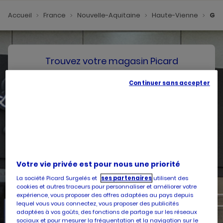
Accueil
France
Nouvelle-Aquitaine
Haute-Vienne
GL
Trouvez votre magasin Picard
Continuer sans accepter
SE GÉOLOCALISER
Votre pays
Belgique
Votre adresse
Votre vie privée est pour nous une priorité
La société Picard Surgelés et
ses partenaires
utilisent des
cookies et autres traceurs pour personnaliser et améliorer votre
expérience, vous proposer des offres adaptées au pays depuis
lequel vous vous connectez, vous proposer des publicités
Services
adaptées à vos goûts, des fonctions de partage sur les réseaux
sociaux et pour mesurer la fréquentation et la navigation sur le