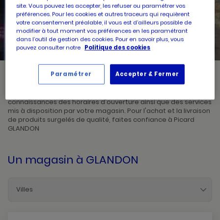
site. Vous pouvez les accepter, les refuser ou paramétrer vos
préférences. Pour les cookies et autres traceurs qui requièrent
UN
RECHERCHER
votre consentement préalable, il vous est d’ailleurs possible de
POINT
modifier à tout moment vos préférences en les paramétrant
DE
VENTE
dans l’outil de gestion des cookies. Pour en savoir plus, vous
PICARD
pouvez consulter notre
Politique des cookies
Paramétrer
Accepter & Fermer
Picard, créateur de saveurs et commerçant de proximité, vous
accueille dans l'un de ses magasins à GLANDON. Prenez
connaissances des horaires d'ouverture ainsi que des services
mis à disposition par votre magasin. Pour l'achat et la livraison
de produits surgelés de qualité, faites confiance à Picard
GLANDON
Un magasin
à GLANDON
Villes
Glandon