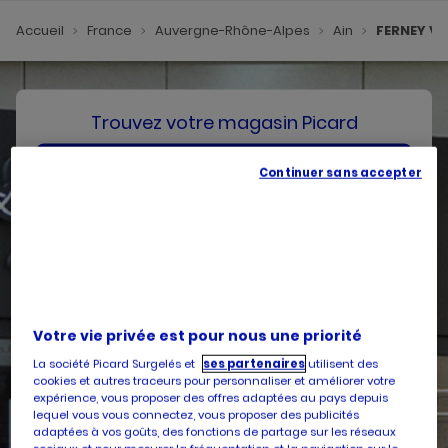
Accueil
France
Auvergne-Rhône-Alpes
Ain
FERNEY VO
Trouvez votre magasin Picard
SE GÉOLOCALISER
Continuer sans accepter
Votre pays
Belgique
Votre adresse
Votre vie privée est pour nous une priorité
La société Picard Surgelés et
ses partenaires
utilisent des
cookies et autres traceurs pour personnaliser et améliorer votre
expérience, vous proposer des offres adaptées au pays depuis
lequel vous vous connectez, vous proposer des publicités
Services
adaptées à vos goûts, des fonctions de partage sur les réseaux