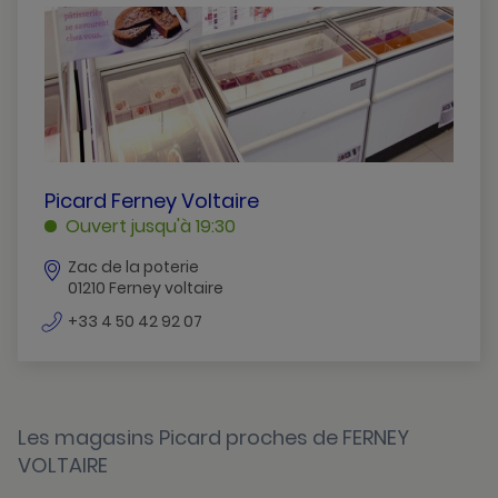
Belley
Beynost
Bourg-En-Bresse
Chatillon-Sur-Chalaronne
Ferney-Voltaire
PICARD
Picard Ferney Voltaire
FERNEY
Ouvert jusqu'à 19:30
Meximieux
VOLTAIRE
Zac de la poterie
FERNEY
Saint-Genis-Pouilly
01210 Ferney voltaire
VOLTAIRE
Thoiry
numéro
+33 4 50 42 92 07
de
Viriat
téléphone
Les magasins Picard proches de FERNEY
VOLTAIRE