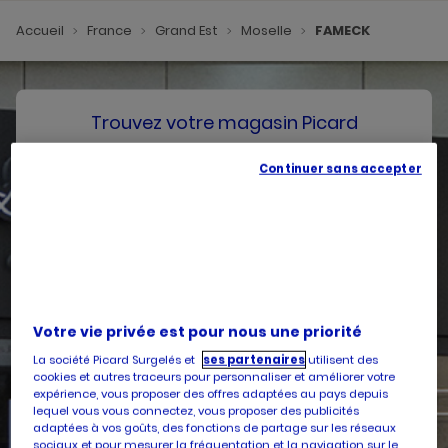
Accueil
France
Grand Est
Moselle
FAMECK
Trouvez votre magasin Picard
Continuer sans accepter
SE GÉOLOCALISER
Votre pays
Belgique
Votre adresse
Votre vie privée est pour nous une priorité
La société Picard Surgelés et
ses partenaires
utilisent des
cookies et autres traceurs pour personnaliser et améliorer votre
expérience, vous proposer des offres adaptées au pays depuis
lequel vous vous connectez, vous proposer des publicités
Services
adaptées à vos goûts, des fonctions de partage sur les réseaux
sociaux et pour mesurer la fréquentation et la navigation sur le