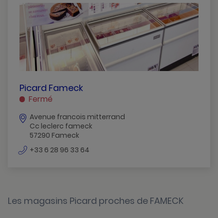
Fameck
Hauconcourt
Marly
Metz
Sarreguemines
PICARD
Picard Fameck
FAMECK
Fermé
Thionville
FAMECK
Avenue francois mitterrand
Cc leclerc fameck
57290 Fameck
numéro
+33 6 28 96 33 64
de
téléphone
Les magasins Picard proches de FAMECK