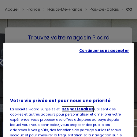
Accueil
France
Hauts-De-France
Pas-De-Calais
COQU
Trouvez votre magasin Picard
Continuer sans accepter
SE GÉOLOCALISER
Votre pays
Belgique
Votre adresse
Votre vie privée est pour nous une priorité
La société Picard Surgelés et
ses partenaires
utilisent des
cookies et autres traceurs pour personnaliser et améliorer votre
expérience, vous proposer des offres adaptées au pays depuis
lequel vous vous connectez, vous proposer des publicités
Services
adaptées à vos goûts, des fonctions de partage sur les réseaux
sociaux et pour mesurer la fréquentation et la navigation sur le