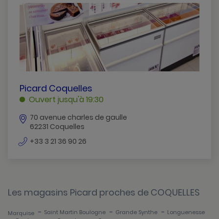
Aire-Sur-La-Lys
Arras
Berck-Sur-Mer
Bethune
Bruay-La-Buissiere
PICARD
Picard Coquelles
COQUELLES
Ouvert jusqu'à 19:30
Coquelles
COQUELLES
70 avenue charles de gaulle
Cucq
62231 Coquelles
Henin-Beaumont
numéro
+33 3 21 36 90 26
de
Lievin
téléphone
Longuenesse
Les magasins Picard proches de COQUELLES
Marquise
-
-
-
Saint Martin Boulogne
Grande Synthe
Longuenesse
Marquise
Noeux-Les-Mines