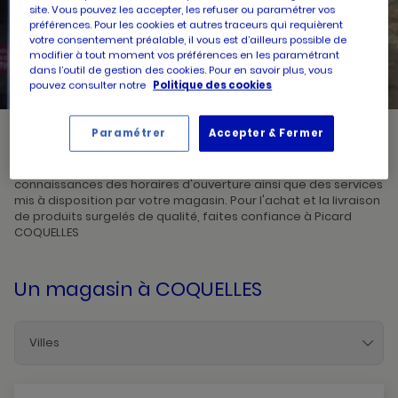
site. Vous pouvez les accepter, les refuser ou paramétrer vos
préférences. Pour les cookies et autres traceurs qui requièrent
UN
RECHERCHER
votre consentement préalable, il vous est d’ailleurs possible de
POINT
modifier à tout moment vos préférences en les paramétrant
DE
VENTE
dans l’outil de gestion des cookies. Pour en savoir plus, vous
PICARD
pouvez consulter notre
Politique des cookies
Paramétrer
Accepter & Fermer
Picard, créateur de saveurs et commerçant de proximité, vous
accueille dans l'un de ses magasins à COQUELLES. Prenez
connaissances des horaires d'ouverture ainsi que des services
mis à disposition par votre magasin. Pour l'achat et la livraison
de produits surgelés de qualité, faites confiance à Picard
COQUELLES
Un magasin
à COQUELLES
Villes
Achicourt