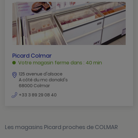
Illzach
Issenheim
Mulhouse
Saint-Louis
Wintzenheim
PICARD
Picard Colmar
COLMAR
Votre magasin ferme dans : 40 min
Wittenheim
COLMAR
125 avenue d'alsace
A côté du mc donald's
68000 Colmar
numéro
+33 3 89 29 08 40
de
téléphone
Les magasins Picard proches de COLMAR