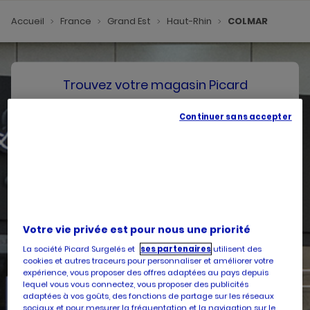
Accueil
France
Grand Est
Haut-Rhin
COLMAR
Trouvez votre magasin Picard
Continuer sans accepter
SE GÉOLOCALISER
Votre pays
Belgique
Votre adresse
Votre vie privée est pour nous une priorité
La société Picard Surgelés et
ses partenaires
utilisent des
cookies et autres traceurs pour personnaliser et améliorer votre
expérience, vous proposer des offres adaptées au pays depuis
lequel vous vous connectez, vous proposer des publicités
Services
adaptées à vos goûts, des fonctions de partage sur les réseaux
sociaux et pour mesurer la fréquentation et la navigation sur le