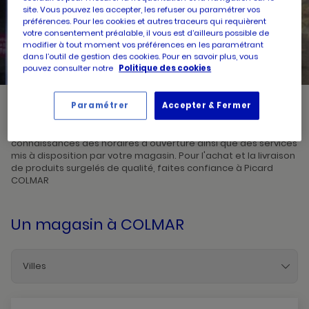
site. Vous pouvez les accepter, les refuser ou paramétrer vos
préférences. Pour les cookies et autres traceurs qui requièrent
UN
RECHERCHER
votre consentement préalable, il vous est d’ailleurs possible de
POINT
DE
modifier à tout moment vos préférences en les paramétrant
VENTE
dans l’outil de gestion des cookies. Pour en savoir plus, vous
PICARD
pouvez consulter notre
Politique des cookies
Paramétrer
Accepter & Fermer
Picard, créateur de saveurs et commerçant de proximité, vous
accueille dans l'un de ses magasins à COLMAR. Prenez
connaissances des horaires d'ouverture ainsi que des services
mis à disposition par votre magasin. Pour l'achat et la livraison
de produits surgelés de qualité, faites confiance à Picard
COLMAR
Un magasin
à COLMAR
Villes
Colmar