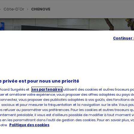
Côte-D'Or
CHENOVE
Continuer
SE
GÉOLOC
,
TROUVE
e privée est pour nous une priorité
UN
POINT
Picard Surgelés et
ses partenaires
utilisent des cookies et autres traceurs p
DE
er et améliorer votre expérience, vous proposer des offres adaptées au pays d
VENTE
connectez, vous proposer des publicités adaptées à vos goûts, des fonctions d
PICARD
 sociaux et pour mesurer la fréquentation et la navigation sur le site. Vous po
es refuser ou paramétrer vos préférences. Pour les cookies et autres traceurs q
é, vous accueille dans l'un de ses magasins à CHENOVE. Prenez con
ntement préalable, il vous est d’ailleurs possible de modifier à tout moment v
at et la livraison de produits surgelés de qualité, faites confiance
 en les paramétrant dans l’outil de gestion des cookies. Pour en savoir plus, 
notre
Politique des cookies