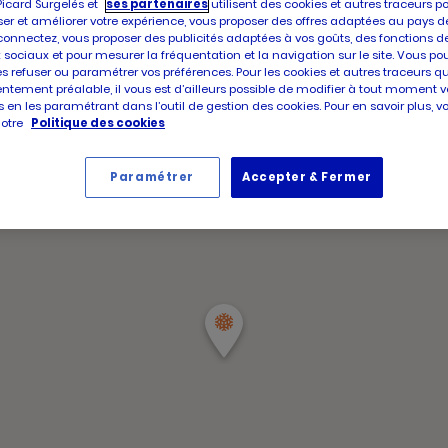
d'aujour
Picard Surgelés et
ses partenaires
utilisent des cookies et autres traceurs p
d'ouver
er et améliorer votre expérience, vous proposer des offres adaptées au pays d
Horair
d'aujour
Vendre
connectez, vous proposer des publicités adaptées à vos goûts, des fonctions d
d'ouve
 sociaux et pour mesurer la fréquentation et la navigation sur le site. Vous po
d'aujou
es refuser ou paramétrer vos préférences. Pour les cookies et autres traceurs q
ntement préalable, il vous est d’ailleurs possible de modifier à tout moment v
 en les paramétrant dans l’outil de gestion des cookies. Pour en savoir plus, 
notre
Politique des cookies
Paramétrer
Accepter & Fermer