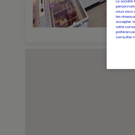
La société 
personnalis
vous vous 
les réseaux
accepter, l
votre conse
préférences
consulter 