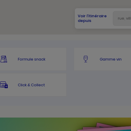
Voir l'itinéraire
depuis
Formule snack
Gamme vin
Click & Collect