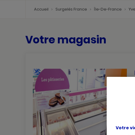
Accueil
Surgelés France
Île-De-France
Yve
Votre magasin
Votre vi