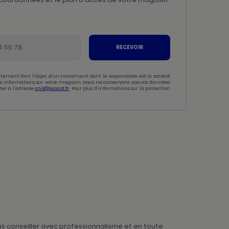
RECEVOIR
tement font l’objet d’un traitement dont le responsable est la société
 des informations sur votre magasin. Nous ne conservons pas vos données
ter à l’adresse
cnil@picard.fr
. Pour plus d’informations sur la protection
us conseiller avec professionnalisme et en toute