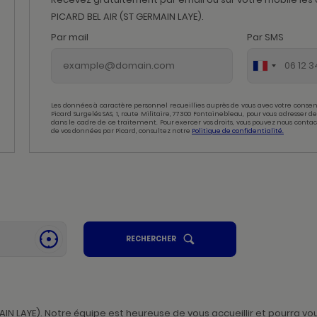
PICARD BEL AIR (ST GERMAIN LAYE).
Par mail
Par SMS
Les données à caractère personnel recueillies auprès de vous avec votre consen
Picard Surgelés SAS, 1, route Militaire, 77300 Fontainebleau, pour vous adresser
dans le cadre de ce traitement. Pour exercer vos droits, vous pouvez nous contac
de vos données par Picard, consultez notre
Politique de confidentialité.
UN
RECHERCHER
SE
POINT
GÉOLOCALISER
DE
,
VENTE
PICARD
TROUVER
UN
POINT
DE
VENTE
N LAYE). Notre équipe est heureuse de vous accueillir et pourra vo
PICARD