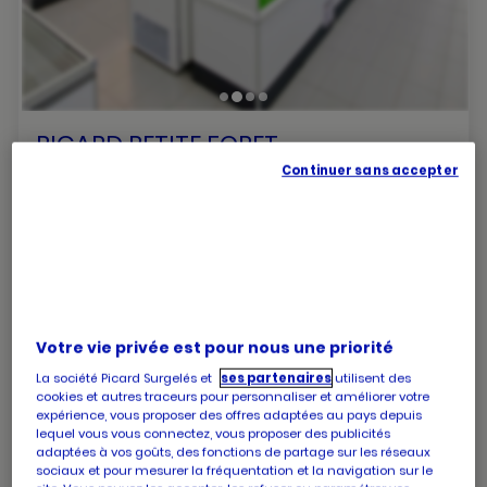
PICARD PETITE FORET
Ouvert jusqu'à 13:00
Continuer sans accepter
Za franco belge
Rue anatole france
59494 Petite foret
numéro
+33 3 27 24 26 20
de
téléphone
Votre vie privée est pour nous une priorité
Les horaires de votre magasin PICARD PETITE FORET
La société Picard Surgelés et
ses partenaires
utilisent des
cookies et autres traceurs pour personnaliser et améliorer votre
Horaires
Lundi
09:00
-
13:00
expérience, vous proposer des offres adaptées au pays depuis
d'ouverture
lequel vous vous connectez, vous proposer des publicités
14:30
-
19:30
adaptées à vos goûts, des fonctions de partage sur les réseaux
d'aujourd'hui
Horaires
Mardi
09:00
-
13:00
sociaux et pour mesurer la fréquentation et la navigation sur le
d'ouverture
14:30
-
19:30