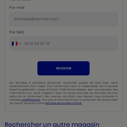
Par mail
Par SMS
RECEVOIR
Les données à caractère personnel recueillies auprès de vous avec votre
consentement font l’objet d’un traitement dont le responsable est la société
Picard Surgelés SAS, 1, route Militaire, 77300 Fontainebleau, pour vous adresser des
informations sur votre magasin. Nous ne conservons pas vos données dans le
cadre de ce traitement. Pour exercer vos droits, vous pouvez nous contacter à
l’adresse
cnil@picard.fr
. Pour plus d’informations sur la protection de vos données
par Picard, consultez notre
Politique de confidentialité.
Rechercher un autre magasin