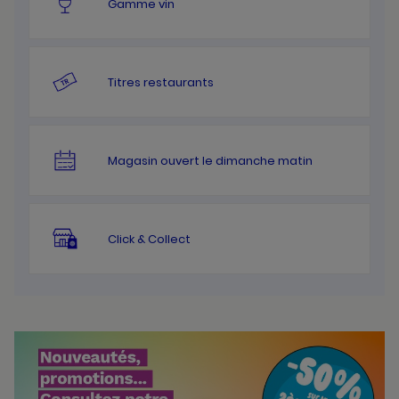
Gamme vin
Titres restaurants
Magasin ouvert le dimanche matin
Click & Collect
Bannières
Actualité