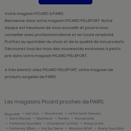
DE
VENTE
PICARD
Votre magasin PICARD à PARIS
Bienvenue dans votre magasin PICARD PELLEPORT. Notre
équipe est heureuse de vous accueillir et pourra vous
conseiller avec professionnalisme et en toute simplicité.
Profitez au quotidien du choix et de la qualité de nos produits.
Découvrez tous les mois des nouveautés exclusives à petits
prix dans votre magasin PICARD PELLEPORT.
A très bientôt chez PICARD PELLEPORT, votre magasin de
produits surgelés de PARIS.
Les magasins Picard proches de PARIS
-
-
-
Les Lilas
Vincennes
Le Pre Saint Gervais
Bagnolet
-
-
-
-
Saint Mande
Montreuil
Pantin
Romainville
-
-
-
Fontenay Sous Bois
Charenton Le Pont
Noisy Le Sec
-
-
-
-
Fontenay S/bois
Ivry Sur Seine
Maisons Alfort
Rosny Sous Bois