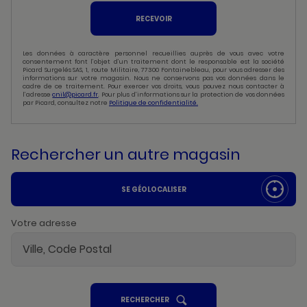
RECEVOIR
Les données à caractère personnel recueillies auprès de vous avec votre
consentement font l’objet d’un traitement dont le responsable est la société
Picard Surgelés SAS, 1, route Militaire, 77300 Fontainebleau, pour vous adresser des
informations sur votre magasin. Nous ne conservons pas vos données dans le
cadre de ce traitement. Pour exercer vos droits, vous pouvez nous contacter à
l’adresse
cnil@picard.fr
. Pour plus d’informations sur la protection de vos données
par Picard, consultez notre
Politique de confidentialité.
Rechercher un autre magasin
SE GÉOLOCALISER
Votre adresse
UN
RECHERCHER
POINT