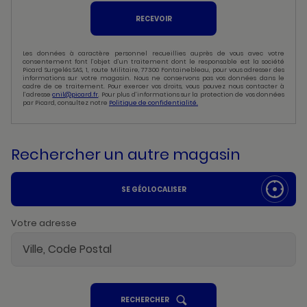
RECEVOIR
Les données à caractère personnel recueillies auprès de vous avec votre
consentement font l’objet d’un traitement dont le responsable est la société
Picard Surgelés SAS, 1, route Militaire, 77300 Fontainebleau, pour vous adresser des
informations sur votre magasin. Nous ne conservons pas vos données dans le
cadre de ce traitement. Pour exercer vos droits, vous pouvez nous contacter à
l’adresse
cnil@picard.fr
. Pour plus d’informations sur la protection de vos données
par Picard, consultez notre
Politique de confidentialité.
Rechercher un autre magasin
SE GÉOLOCALISER
Votre adresse
UN
RECHERCHER
POINT