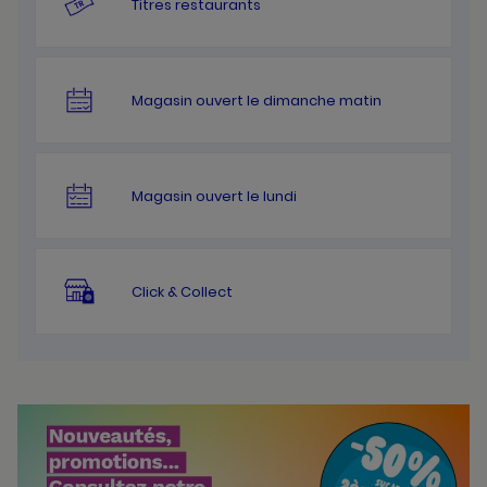
Titres restaurants
Magasin ouvert le dimanche matin
Magasin ouvert le lundi
Click & Collect
Bannières
Actualité