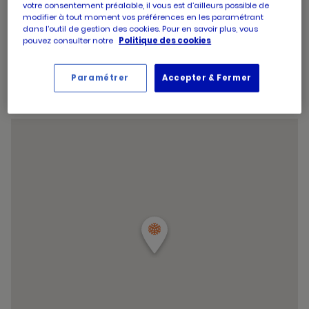
votre consentement préalable, il vous est d’ailleurs possible de
d'ouverture
14:30
-
19:30
modifier à tout moment vos préférences en les paramétrant
d'aujourd'hui
Horaires
Jeudi
09:00
-
13:00
dans l’outil de gestion des cookies. Pour en savoir plus, vous
d'ouverture
14:30
-
19:30
pouvez consulter notre
Politique des cookies
d'aujourd'hui
Horaires
Vendredi
09:00
-
19:30
d'ouverture
Horaires
Samedi
09:00
-
19:30
d'aujourd'hui
Paramétrer
Accepter & Fermer
d'ouverture
Horaires
Dimanche
09:00
-
12:45
d'aujourd'hui
d'ouverture
Horaires
d'aujourd'hui
Samedi
09:00
-
19:30
d'ouverture
et
Voir tous les horaires
d'aujourd'hui
les
horaire
d'ouver
du
point
de
vente
PICARD
PAVILLO