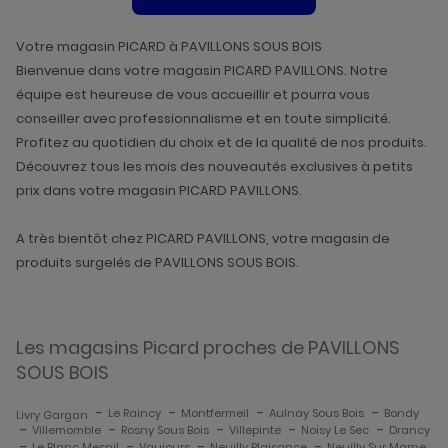
DE
VENTE
PICARD
Votre magasin PICARD à PAVILLONS SOUS BOIS
Bienvenue dans votre magasin PICARD PAVILLONS. Notre
équipe est heureuse de vous accueillir et pourra vous
conseiller avec professionnalisme et en toute simplicité.
Profitez au quotidien du choix et de la qualité de nos produits.
Découvrez tous les mois des nouveautés exclusives à petits
prix dans votre magasin PICARD PAVILLONS.
A très bientôt chez PICARD PAVILLONS, votre magasin de
produits surgelés de PAVILLONS SOUS BOIS.
Les magasins Picard proches de PAVILLONS
SOUS BOIS
-
-
-
-
Le Raincy
Montfermeil
Aulnay Sous Bois
Bondy
Livry Gargan
-
-
-
-
-
Villemomble
Rosny Sous Bois
Villepinte
Noisy Le Sec
Drancy
-
-
-
-
Le Blanc Mesnil
Vaujours
Neuilly Plaisance
Neuilly Sur Marne