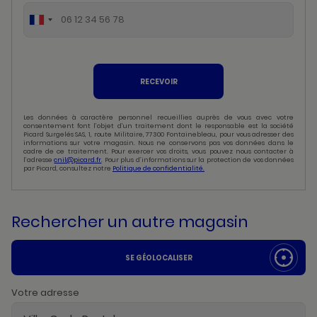
RECEVOIR
Les données à caractère personnel recueillies auprès de vous avec votre
consentement font l’objet d’un traitement dont le responsable est la société
Picard Surgelés SAS, 1, route Militaire, 77300 Fontainebleau, pour vous adresser des
informations sur votre magasin. Nous ne conservons pas vos données dans le
cadre de ce traitement. Pour exercer vos droits, vous pouvez nous contacter à
l’adresse
cnil@picard.fr
. Pour plus d’informations sur la protection de vos données
par Picard, consultez notre
Politique de confidentialité.
Rechercher un autre magasin
SE GÉOLOCALISER
Votre adresse