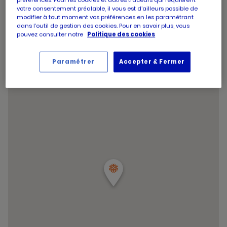
d'aujourd'hui
d'ouverture
Horaires
votre consentement préalable, il vous est d’ailleurs possible de
Jeudi
09:00
-
20:30
d'aujourd'hui
modifier à tout moment vos préférences en les paramétrant
d'ouverture
Horaires
Vendredi
09:00
-
20:30
dans l’outil de gestion des cookies. Pour en savoir plus, vous
d'aujourd'hui
d'ouverture
Horaires
Samedi
09:00
-
20:30
pouvez consulter notre
Politique des cookies
d'aujourd'hui
d'ouverture
Horaires
Dimanche
09:00
-
12:45
d'aujourd'hui
d'ouverture
Horaires
d'aujourd'hui
Samedi
09:00
-
20:30
Paramétrer
Accepter & Fermer
d'ouverture
et
Voir tous les horaires
d'aujourd'hui
les
horaire
d'ouver
du
point
de
vente
PICARD
PARIS
BEAUBO