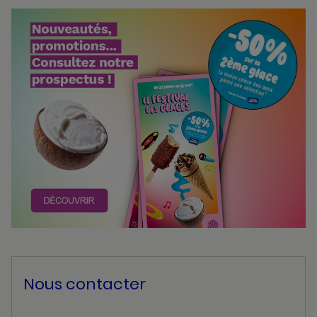
Bannières
Actualité
Nous contacter