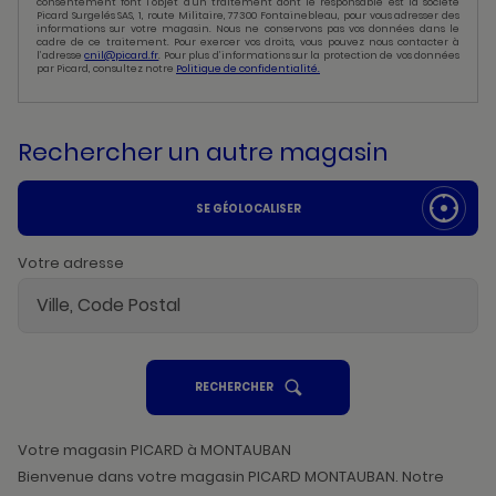
consentement font l’objet d’un traitement dont le responsable est la société
Picard Surgelés SAS, 1, route Militaire, 77300 Fontainebleau, pour vous adresser des
informations sur votre magasin. Nous ne conservons pas vos données dans le
cadre de ce traitement. Pour exercer vos droits, vous pouvez nous contacter à
l’adresse
cnil@picard.fr
. Pour plus d’informations sur la protection de vos données
par Picard, consultez notre
Politique de confidentialité.
Rechercher un autre magasin
SE GÉOLOCALISER
Votre adresse
UN
RECHERCHER
POINT
DE
VENTE
PICARD
Votre magasin PICARD à MONTAUBAN
Bienvenue dans votre magasin PICARD MONTAUBAN. Notre