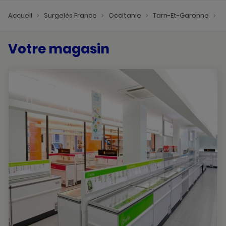
Accueil
Surgelés France
Occitanie
Tarn-Et-Garonne
S
Votre magasin