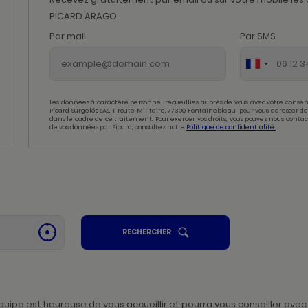
PICARD ARAGO.
Par mail
Par SMS
Les données à caractère personnel recueillies auprès de vous avec votre consen
Picard Surgelés SAS, 1, route Militaire, 77300 Fontainebleau, pour vous adresser
dans le cadre de ce traitement. Pour exercer vos droits, vous pouvez nous contac
de vos données par Picard, consultez notre
Politique de confidentialité.
UN
RECHERCHER
SE
POINT
GÉOLOCALISER
DE
,
VENTE
PICARD
TROUVER
UN
POINT
DE
VENTE
pe est heureuse de vous accueillir et pourra vous conseiller avec 
PICARD