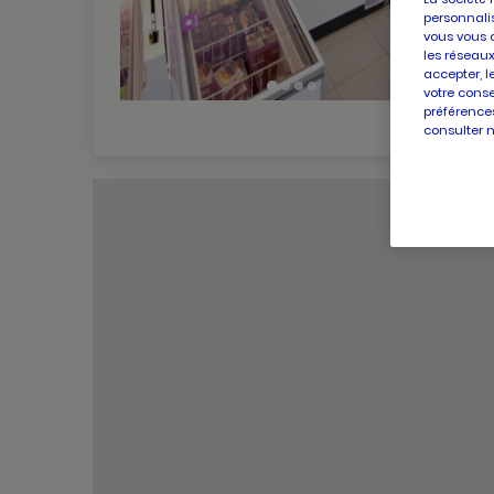
personnalis
vous vous 
les réseaux
accepter, l
votre conse
préférences
consulter 