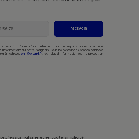
RECEVOIR
tement font l’objet d’un traitement dont le responsable est la société
 des informations sur votre magasin. Nous ne conservons pas vos données
ter à l’adresse
cnil@picard.fr
. Pour plus d’informations sur la protection
professionnalisme et en toute simplicité.