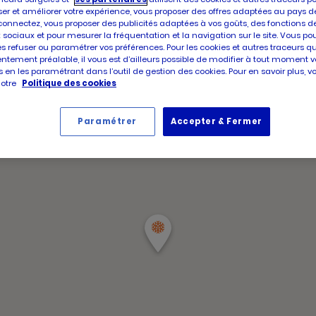
d'aujour
d'ouver
er et améliorer votre expérience, vous proposer des offres adaptées au pays d
Horair
d'aujour
Vendre
connectez, vous proposer des publicités adaptées à vos goûts, des fonctions d
d'ouve
 sociaux et pour mesurer la fréquentation et la navigation sur le site. Vous po
d'aujou
es refuser ou paramétrer vos préférences. Pour les cookies et autres traceurs q
ntement préalable, il vous est d’ailleurs possible de modifier à tout moment v
 en les paramétrant dans l’outil de gestion des cookies. Pour en savoir plus, 
notre
Politique des cookies
Paramétrer
Accepter & Fermer