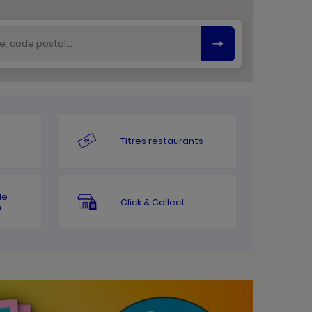
Titres restaurants
le
Click & Collect
n