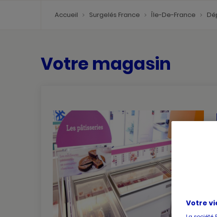
Accueil
Surgelés France
Île-De-France
Dé
Votre magasin
Votre vi
La société 