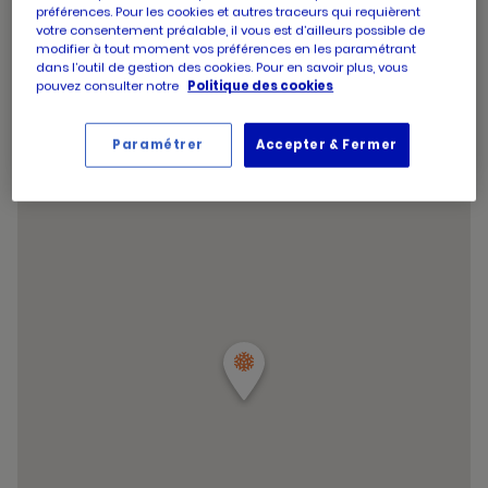
d'aujourd'hui
préférences. Pour les cookies et autres traceurs qui requièrent
d'ouverture
Horaires
Jeudi
09:00
-
19:30
votre consentement préalable, il vous est d’ailleurs possible de
d'aujourd'hui
d'ouverture
Horaires
Vendredi
09:00
-
19:30
modifier à tout moment vos préférences en les paramétrant
d'aujourd'hui
d'ouverture
dans l’outil de gestion des cookies. Pour en savoir plus, vous
Horaires
Samedi
09:00
-
19:30
d'aujourd'hui
pouvez consulter notre
Politique des cookies
d'ouverture
Horaires
Dimanche
09:00
-
12:45
d'aujourd'hui
d'ouverture
Horaires
d'aujourd'hui
Vendredi
09:00
-
19:30
Paramétrer
Accepter & Fermer
d'ouverture
et
Voir tous les horaires
d'aujourd'hui
les
horaire
d'ouver
du
point
de
vente
PICARD
JACOU