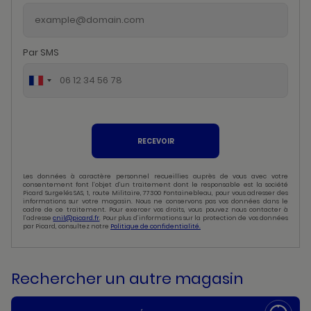
Par SMS
RECEVOIR
Les données à caractère personnel recueillies auprès de vous avec votre
consentement font l’objet d’un traitement dont le responsable est la société
Picard Surgelés SAS, 1, route Militaire, 77300 Fontainebleau, pour vous adresser des
informations sur votre magasin. Nous ne conservons pas vos données dans le
cadre de ce traitement. Pour exercer vos droits, vous pouvez nous contacter à
l’adresse
cnil@picard.fr
. Pour plus d’informations sur la protection de vos données
par Picard, consultez notre
Politique de confidentialité.
Rechercher un autre magasin