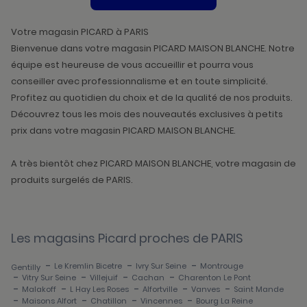
DE
VENTE
PICARD
Votre magasin PICARD à PARIS
Bienvenue dans votre magasin PICARD MAISON BLANCHE. Notre
équipe est heureuse de vous accueillir et pourra vous
conseiller avec professionnalisme et en toute simplicité.
Profitez au quotidien du choix et de la qualité de nos produits.
Découvrez tous les mois des nouveautés exclusives à petits
prix dans votre magasin PICARD MAISON BLANCHE.
A très bientôt chez PICARD MAISON BLANCHE, votre magasin de
produits surgelés de PARIS.
Les magasins Picard proches de PARIS
-
-
-
Le Kremlin Bicetre
Ivry Sur Seine
Montrouge
Gentilly
-
-
-
-
Vitry Sur Seine
Villejuif
Cachan
Charenton Le Pont
-
-
-
-
-
Malakoff
L Hay Les Roses
Alfortville
Vanves
Saint Mande
-
-
-
-
Maisons Alfort
Chatillon
Vincennes
Bourg La Reine