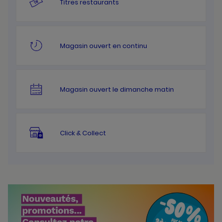
Titres restaurants
Magasin ouvert en continu
Magasin ouvert le dimanche matin
Click & Collect
Bannières
Actualité