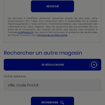
RECEVOIR
Les données à caractère personnel recueillies auprès de vous avec votre
consentement font l’objet d’un traitement dont le responsable est la société
Picard Surgelés SAS, 1, route Militaire, 77300 Fontainebleau, pour vous adresser des
informations sur votre magasin. Nous ne conservons pas vos données dans le
cadre de ce traitement. Pour exercer vos droits, vous pouvez nous contacter à
l’adresse
cnil@picard.fr
. Pour plus d’informations sur la protection de vos données
par Picard, consultez notre
Politique de confidentialité.
Rechercher un autre magasin
SE GÉOLOCALISER
Votre adresse
UN
RECHERCHER
POINT