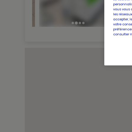
personnalis
vous vous 
les réseaux
accepter, l
votre conse
préférences
consulter 