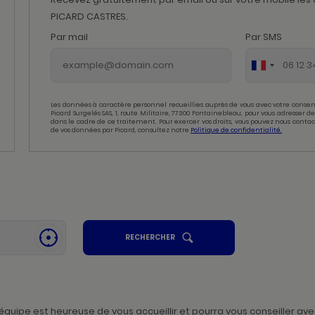
PICARD CASTRES.
Par mail
Par SMS
Les données à caractère personnel recueillies auprès de vous avec votre consen
Picard Surgelés SAS, 1, route Militaire, 77300 Fontainebleau, pour vous adresser
dans le cadre de ce traitement. Pour exercer vos droits, vous pouvez nous contac
de vos données par Picard, consultez notre
Politique de confidentialité.
UN
RECHERCHER
SE
POINT
GÉOLOCALISER
DE
,
VENTE
PICARD
TROUVER
UN
POINT
DE
VENTE
uipe est heureuse de vous accueillir et pourra vous conseiller avec
PICARD