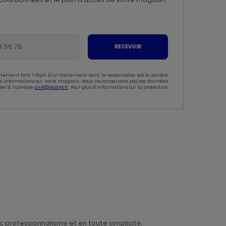
RECEVOIR
tement font l’objet d’un traitement dont le responsable est la société
 des informations sur votre magasin. Nous ne conservons pas vos données
ter à l’adresse
cnil@picard.fr
. Pour plus d’informations sur la protection
 professionnalisme et en toute simplicité.