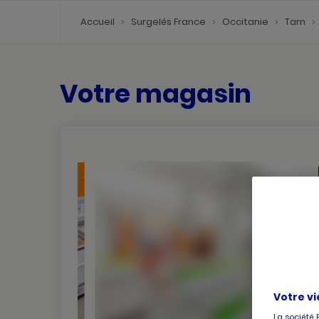
Accueil
Surgelés France
Occitanie
Tarn
Votre magasin
Votre vi
La société 