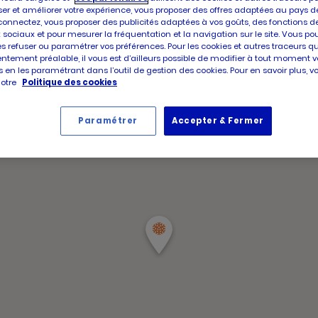
d'aujour
Horair
Jeudi
er et améliorer votre expérience, vous proposer des offres adaptées au pays d
d'ouve
connectez, vous proposer des publicités adaptées à vos goûts, des fonctions d
d'aujou
 sociaux et pour mesurer la fréquentation et la navigation sur le site. Vous po
Horair
Jeudi
es refuser ou paramétrer vos préférences. Pour les cookies et autres traceurs q
d'ouve
ntement préalable, il vous est d’ailleurs possible de modifier à tout moment v
d'aujou
 en les paramétrant dans l’outil de gestion des cookies. Pour en savoir plus, 
notre
Politique des cookies
Paramétrer
Accepter & Fermer