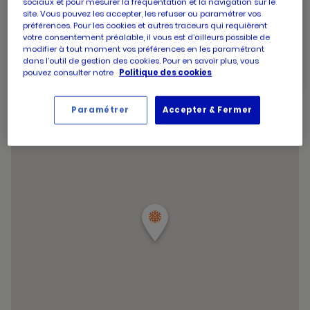
sociaux et pour mesurer la fréquentation et la navigation sur le
d'aujourd'hui
d'ouverture
site. Vous pouvez les accepter, les refuser ou paramétrer vos
Horaires
Vendredi
09:00
-
19:30
d'aujourd'hui
préférences. Pour les cookies et autres traceurs qui requièrent
d'ouverture
Horaires
Samedi
09:00
-
19:30
votre consentement préalable, il vous est d’ailleurs possible de
d'aujourd'hui
d'ouverture
Horaires
Dimanche
09:00
-
12:45
modifier à tout moment vos préférences en les paramétrant
d'aujourd'hui
d'ouverture
dans l’outil de gestion des cookies. Pour en savoir plus, vous
Horaires
d'aujourd'hui
Lundi
09:00
-
19:30
pouvez consulter notre
Politique des cookies
d'ouverture
et
Voir tous les horaires
d'aujourd'hui
les
horaire
Paramétrer
Accepter & Fermer
d'ouver
du
point
de
vente
PICARD
BEAUZEL