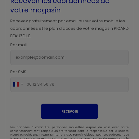
Recevoir les coordonnées de
votre magasin
Recevez gratuitement par email ou sur votre mobile les
coordonnées et le plan d'accès de votre magasin PICARD
BEAUZELLE.
Par mail
Par SMS
RECEVOIR
Les données à caractère personnel recueillies auprès de vous avec votre
consentement font l’objet d’un traitement dont le responsable est la société
Picard Surgelés SAS, 1, route Militaire, 77300 Fontainebleau, pour vous adresser des
informations sur votre magasin. Nous ne conservons pas vos données dans le