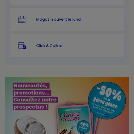
Magasin ouvert le lundi
Click & Collect
Bannières
Actualité