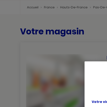
Accueil
France
Hauts-De-France
Pas-De-
Votre magasin
Votre vi