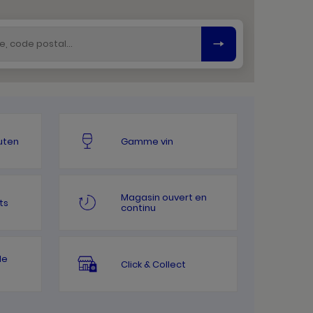
uten
Gamme vin
Magasin ouvert en
ts
continu
le
Click & Collect