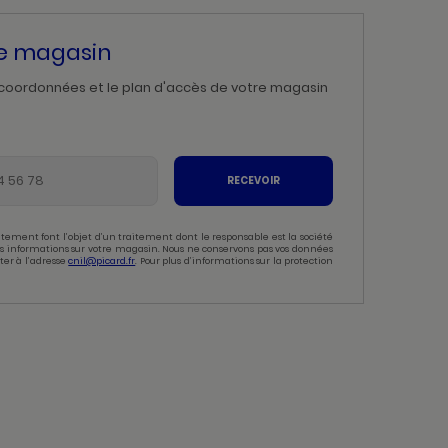
re magasin
 coordonnées et le plan d'accès de votre magasin
RECEVOIR
tement font l’objet d’un traitement dont le responsable est la société
 des informations sur votre magasin. Nous ne conservons pas vos données
ter à l’adresse
cnil@picard.fr
. Pour plus d’informations sur la protection