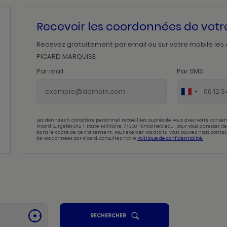
Recevoir les coordonnées de vot
Recevez gratuitement par email ou sur votre mobile les
PICARD MARQUISE.
Par mail
Par SMS
Les données à caractère personnel recueillies auprès de vous avec votre consen
Picard Surgelés SAS, 1, route Militaire, 77300 Fontainebleau, pour vous adresser
dans le cadre de ce traitement. Pour exercer vos droits, vous pouvez nous contac
de vos données par Picard, consultez notre
Politique de confidentialité.
UN
RECHERCHER
SE
POINT
GÉOLOCALISER
DE