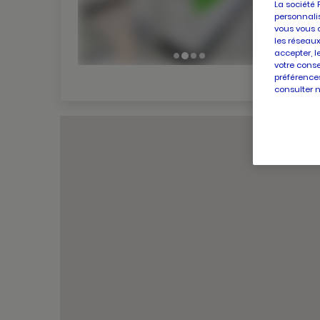
La société 
personnalis
vous vous 
les réseaux
accepter, l
votre conse
préférences
consulter 