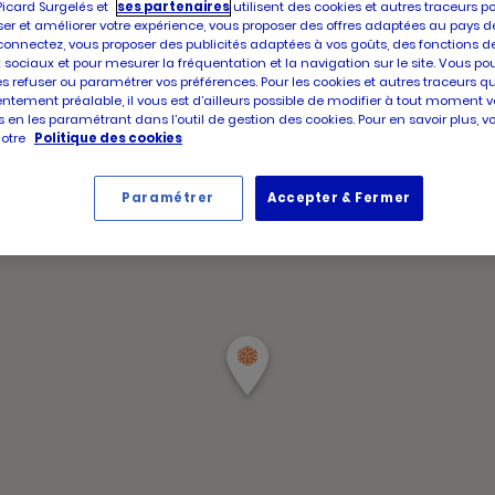
d'aujour
Picard Surgelés et
ses partenaires
utilisent des cookies et autres traceurs p
Horair
Jeudi
er et améliorer votre expérience, vous proposer des offres adaptées au pays d
d'ouve
connectez, vous proposer des publicités adaptées à vos goûts, des fonctions d
d'aujou
 sociaux et pour mesurer la fréquentation et la navigation sur le site. Vous po
Horair
Jeudi
es refuser ou paramétrer vos préférences. Pour les cookies et autres traceurs q
d'ouve
ntement préalable, il vous est d’ailleurs possible de modifier à tout moment v
d'aujou
 en les paramétrant dans l’outil de gestion des cookies. Pour en savoir plus, 
notre
Politique des cookies
Paramétrer
Accepter & Fermer