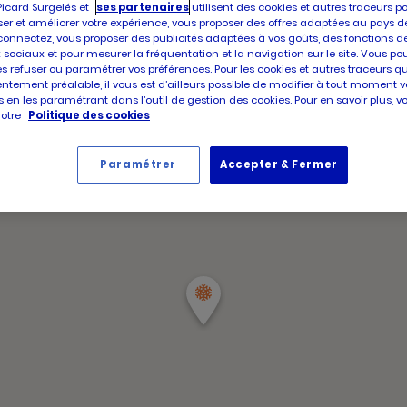
d'aujour
Picard Surgelés et
ses partenaires
utilisent des cookies et autres traceurs p
d'ouver
er et améliorer votre expérience, vous proposer des offres adaptées au pays d
Horair
d'aujour
Vendre
connectez, vous proposer des publicités adaptées à vos goûts, des fonctions d
d'ouve
 sociaux et pour mesurer la fréquentation et la navigation sur le site. Vous po
d'aujou
es refuser ou paramétrer vos préférences. Pour les cookies et autres traceurs q
ntement préalable, il vous est d’ailleurs possible de modifier à tout moment v
 en les paramétrant dans l’outil de gestion des cookies. Pour en savoir plus, 
notre
Politique des cookies
Paramétrer
Accepter & Fermer