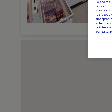
La société 
personnalis
vous vous 
les réseaux
accepter, l
votre conse
préférences
consulter 