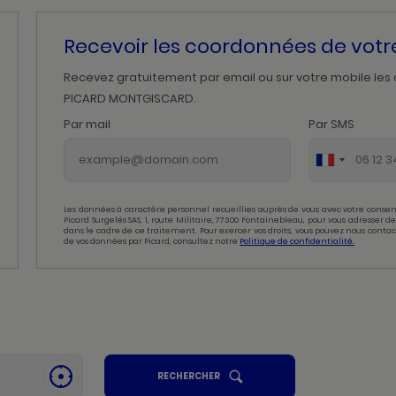
Recevoir les coordonnées de vot
Recevez gratuitement par email ou sur votre mobile les
PICARD MONTGISCARD.
Par mail
Par SMS
Les données à caractère personnel recueillies auprès de vous avec votre consen
Picard Surgelés SAS, 1, route Militaire, 77300 Fontainebleau, pour vous adresser
dans le cadre de ce traitement. Pour exercer vos droits, vous pouvez nous contac
de vos données par Picard, consultez notre
Politique de confidentialité.
UN
RECHERCHER
SE
POINT
GÉOLOCALISER
DE