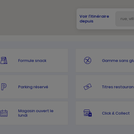
Voir l'itinéraire
depuis
Formule snack
Gamme sans gl
Parking réservé
Titres restauran
Magasin ouvert le
Click & Collect
lundi