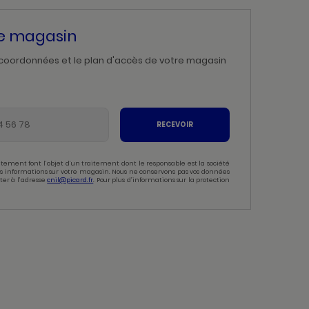
re magasin
 coordonnées et le plan d'accès de votre magasin
RECEVOIR
tement font l’objet d’un traitement dont le responsable est la société
 des informations sur votre magasin. Nous ne conservons pas vos données
ter à l’adresse
cnil@picard.fr
. Pour plus d’informations sur la protection