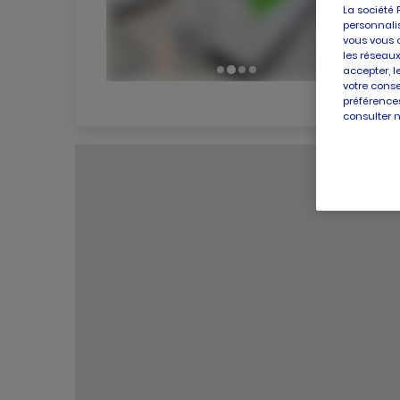
La société 
personnalis
vous vous 
les réseaux
accepter, l
votre conse
préférences
consulter 