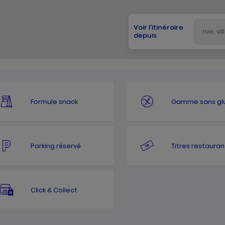
Voir l'itinéraire
depuis
Formule snack
Gamme sans gl
Parking réservé
Titres restauran
Click & Collect