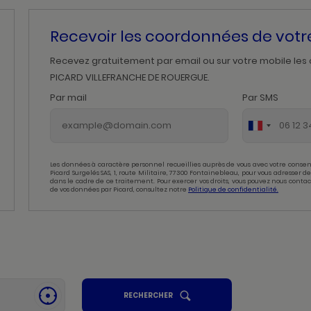
Recevoir les coordonnées de vot
Recevez gratuitement par email ou sur votre mobile les
PICARD VILLEFRANCHE DE ROUERGUE.
Par mail
Par SMS
Les données à caractère personnel recueillies auprès de vous avec votre consen
Picard Surgelés SAS, 1, route Militaire, 77300 Fontainebleau, pour vous adresser
dans le cadre de ce traitement. Pour exercer vos droits, vous pouvez nous contac
de vos données par Picard, consultez notre
Politique de confidentialité.
UN
RECHERCHER
SE
POINT
GÉOLOCALISER
DE