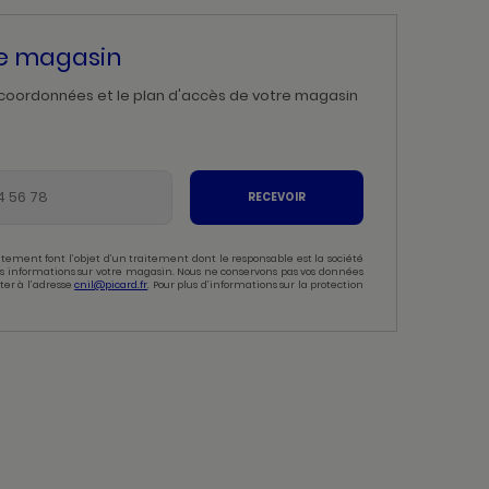
re magasin
 coordonnées et le plan d'accès de votre magasin
RECEVOIR
tement font l’objet d’un traitement dont le responsable est la société
 des informations sur votre magasin. Nous ne conservons pas vos données
ter à l’adresse
cnil@picard.fr
. Pour plus d’informations sur la protection