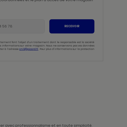
RECEVOIR
tement font l’objet d’un traitement dont le responsable est la société
 des informations sur votre magasin. Nous ne conservons pas vos données
ter à l’adresse
cnil@picard.fr
. Pour plus d’informations sur la protection
er avec professionnalisme et en toute simplicité.