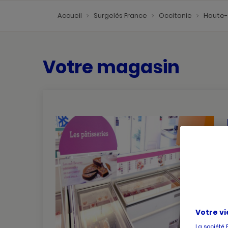
Accueil
Surgelés France
Occitanie
Haute
Votre magasin
Votre vi
La société 