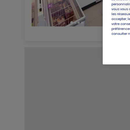
personnalis
vous vous 
les réseaux
accepter, l
votre conse
préférences
consulter 