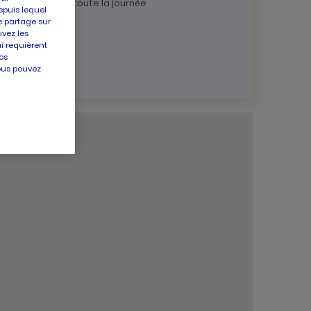
sin est ouvert toute la journée
epuis lequel
e partage sur
uvez les
ui requièrent
os
vous pouvez