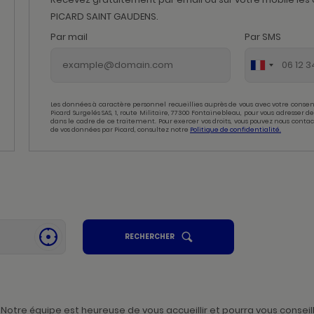
PICARD SAINT GAUDENS.
Par mail
Par SMS
Les données à caractère personnel recueillies auprès de vous avec votre consen
Picard Surgelés SAS, 1, route Militaire, 77300 Fontainebleau, pour vous adresser
dans le cadre de ce traitement. Pour exercer vos droits, vous pouvez nous contac
de vos données par Picard, consultez notre
Politique de confidentialité.
UN
RECHERCHER
SE
POINT
GÉOLOCALISER
DE
,
VENTE
PICARD
TROUVER
UN
POINT
DE
VENTE
tre équipe est heureuse de vous accueillir et pourra vous conseill
PICARD