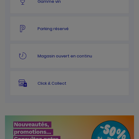
Gamme vin
Parking réservé
Magasin ouvert en continu
Click & Collect
Bannières
Actualité