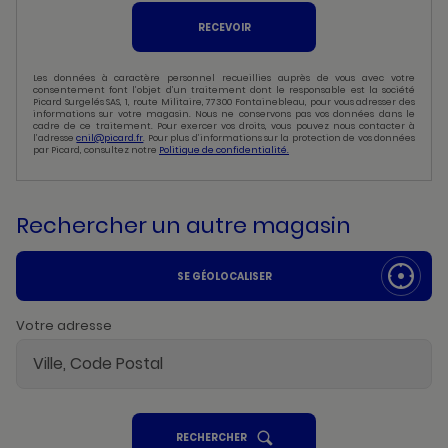
RECEVOIR
Les données à caractère personnel recueillies auprès de vous avec votre
consentement font l’objet d’un traitement dont le responsable est la société
Picard Surgelés SAS, 1, route Militaire, 77300 Fontainebleau, pour vous adresser des
informations sur votre magasin. Nous ne conservons pas vos données dans le
cadre de ce traitement. Pour exercer vos droits, vous pouvez nous contacter à
l’adresse
cnil@picard.fr
. Pour plus d’informations sur la protection de vos données
par Picard, consultez notre
Politique de confidentialité.
Rechercher un autre magasin
SE GÉOLOCALISER
Votre adresse
UN
RECHERCHER
POINT