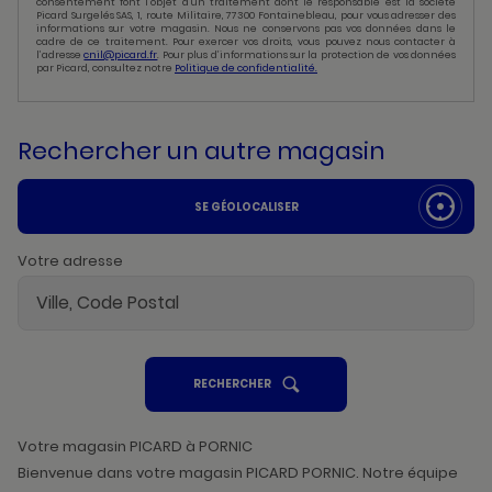
consentement font l’objet d’un traitement dont le responsable est la société
Picard Surgelés SAS, 1, route Militaire, 77300 Fontainebleau, pour vous adresser des
informations sur votre magasin. Nous ne conservons pas vos données dans le
cadre de ce traitement. Pour exercer vos droits, vous pouvez nous contacter à
l’adresse
cnil@picard.fr
. Pour plus d’informations sur la protection de vos données
par Picard, consultez notre
Politique de confidentialité.
Rechercher un autre magasin
SE GÉOLOCALISER
Votre adresse
UN
RECHERCHER
POINT
DE
VENTE
PICARD
Votre magasin PICARD à PORNIC
Bienvenue dans votre magasin PICARD PORNIC. Notre équipe