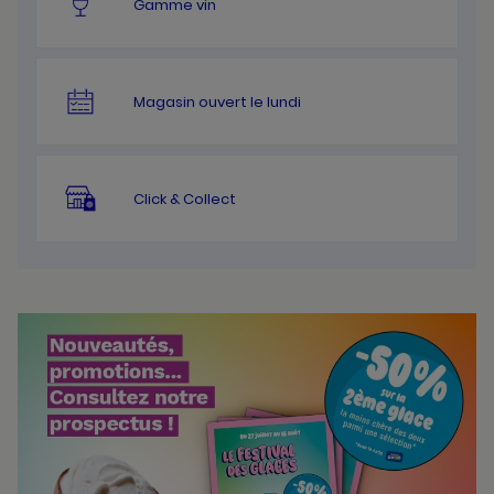
Gamme vin
Magasin ouvert le lundi
Click & Collect
Bannières
Actualité