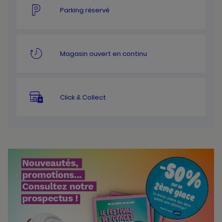
Parking réservé
Magasin ouvert en continu
Click & Collect
Bannières
Actualité