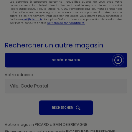
Les données à caractère personnel recueillies auprès de vous avec votre
consentement font l’objet d’un traitement dont le responsable est la société
Picard Surgelés SAS, 1, route Militaire, 77300 Fontainebleau, pour vous adresser des
informations sur votre magasin. Nous ne conservons pas vos données dans le
cadre de ce traitement. Pour exercer vos droits, vous pouvez nous contacter à
l’adresse
cnil@picard.fr
. Pour plus d’informations sur la protection de vos données
par Picard, consultez notre
Politique de confidentialité.
Rechercher un autre magasin
SE GÉOLOCALISER
Votre adresse
UN
RECHERCHER
POINT
DE
VENTE
PICARD
Votre magasin PICARD à BAIN DE BRETAGNE
Bienvenue dans votre magasin PICARD BAIN DE BRETAGNE.