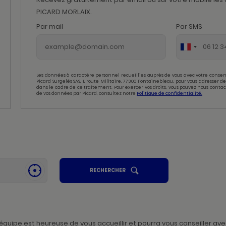
PICARD MORLAIX.
Par mail
Par SMS
Les données à caractère personnel recueillies auprès de vous avec votre consen
Picard Surgelés SAS, 1, route Militaire, 77300 Fontainebleau, pour vous adresser
dans le cadre de ce traitement. Pour exercer vos droits, vous pouvez nous contac
de vos données par Picard, consultez notre
Politique de confidentialité.
UN
RECHERCHER
SE
POINT
GÉOLOCALISER
DE
,
VENTE
PICARD
TROUVER
UN
POINT
DE
VENTE
uipe est heureuse de vous accueillir et pourra vous conseiller avec
PICARD