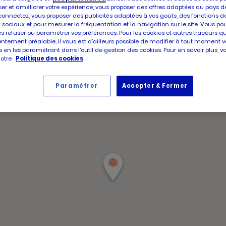
d'aujour
d'ouver
er et améliorer votre expérience, vous proposer des offres adaptées au pays d
Horair
d'aujour
Samed
connectez, vous proposer des publicités adaptées à vos goûts, des fonctions d
d'ouve
 sociaux et pour mesurer la fréquentation et la navigation sur le site. Vous po
d'aujou
es refuser ou paramétrer vos préférences. Pour les cookies et autres traceurs q
ntement préalable, il vous est d’ailleurs possible de modifier à tout moment v
 en les paramétrant dans l’outil de gestion des cookies. Pour en savoir plus, 
notre
Politique des cookies
Paramétrer
Accepter & Fermer