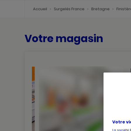
Accueil
Surgelés France
Bretagne
Finistè
Votre magasin
Votre vi
La société 