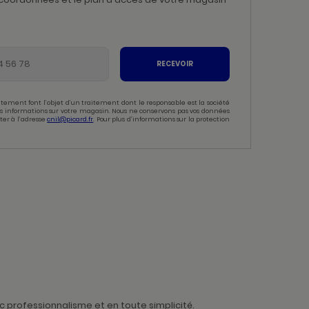
RECEVOIR
tement font l’objet d’un traitement dont le responsable est la société
 des informations sur votre magasin. Nous ne conservons pas vos données
ter à l’adresse
cnil@picard.fr
. Pour plus d’informations sur la protection
 professionnalisme et en toute simplicité.