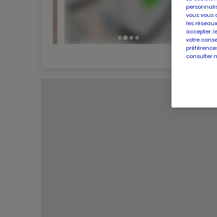
personnalis
vous vous 
les réseaux
accepter, l
votre conse
préférences
consulter 