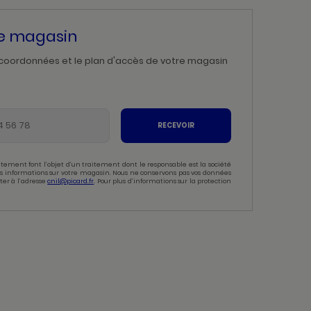
re magasin
 coordonnées et le plan d'accès de votre magasin
RECEVOIR
tement font l’objet d’un traitement dont le responsable est la société
 des informations sur votre magasin. Nous ne conservons pas vos données
ter à l’adresse
cnil@picard.fr
. Pour plus d’informations sur la protection