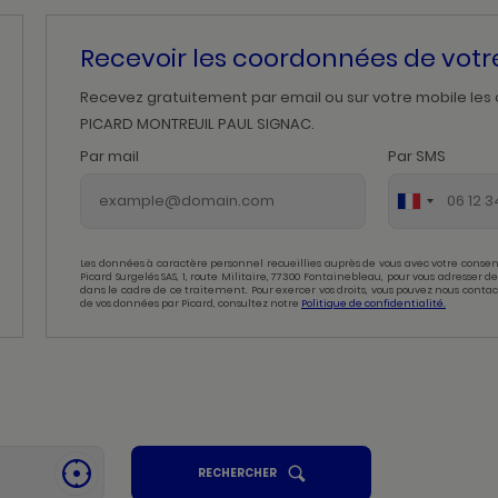
Recevoir les coordonnées de vot
Recevez gratuitement par email ou sur votre mobile les
PICARD MONTREUIL PAUL SIGNAC.
Par mail
Par SMS
Les données à caractère personnel recueillies auprès de vous avec votre consen
Picard Surgelés SAS, 1, route Militaire, 77300 Fontainebleau, pour vous adresser
dans le cadre de ce traitement. Pour exercer vos droits, vous pouvez nous contac
de vos données par Picard, consultez notre
Politique de confidentialité.
UN
RECHERCHER
SE
POINT
GÉOLOCALISER
DE