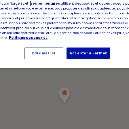
d'aujour
d'ouve
Picard Surgelés et
ses partenaires
utilisent des cookies et autres traceurs p
Horair
d'aujou
Jeudi
er et améliorer votre expérience, vous proposer des offres adaptées au pays d
d'ouve
connectez, vous proposer des publicités adaptées à vos goûts, des fonctions d
d'aujou
 sociaux et pour mesurer la fréquentation et la navigation sur le site. Vous po
es refuser ou paramétrer vos préférences. Pour les cookies et autres traceurs q
ntement préalable, il vous est d’ailleurs possible de modifier à tout moment v
 en les paramétrant dans l’outil de gestion des cookies. Pour en savoir plus, 
notre
Politique des cookies
Paramétrer
Accepter & Fermer