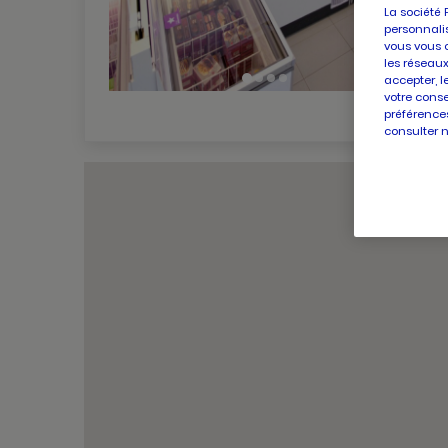
La société 
personnalis
vous vous 
les réseaux
accepter, l
votre conse
préférences
consulter 