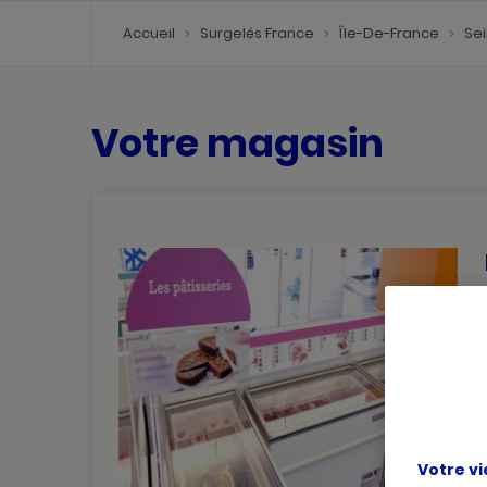
Accueil
Surgelés France
Île-De-France
Se
Votre magasin
Votre vi