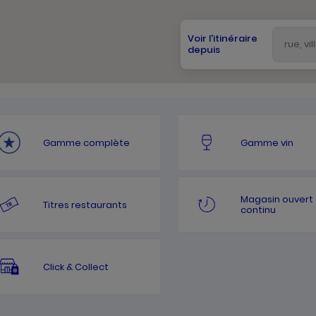
Voir l'itinéraire
depuis
Gamme complète
Gamme vin
Magasin ouvert
Titres restaurants
continu
Click & Collect