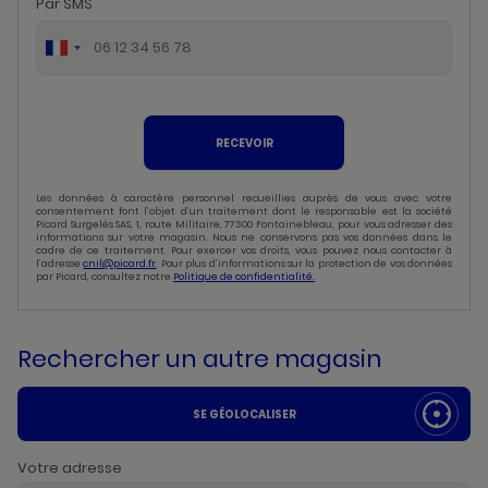
Par SMS
RECEVOIR
Les données à caractère personnel recueillies auprès de vous avec votre
consentement font l’objet d’un traitement dont le responsable est la société
Picard Surgelés SAS, 1, route Militaire, 77300 Fontainebleau, pour vous adresser des
informations sur votre magasin. Nous ne conservons pas vos données dans le
cadre de ce traitement. Pour exercer vos droits, vous pouvez nous contacter à
l’adresse
cnil@picard.fr
. Pour plus d’informations sur la protection de vos données
par Picard, consultez notre
Politique de confidentialité.
Rechercher un autre magasin
SE GÉOLOCALISER
Votre adresse