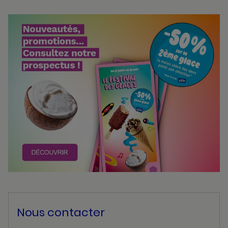
Bannières
Actualité
Nous contacter