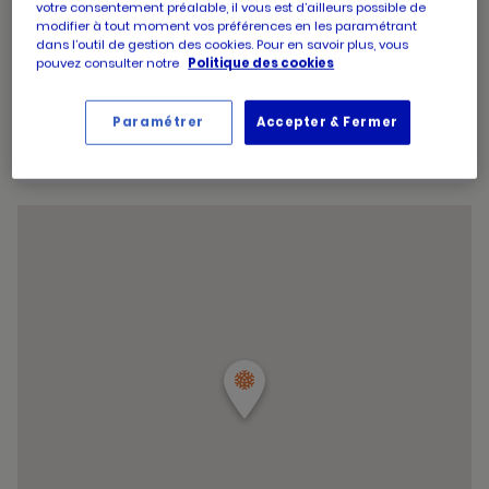
votre consentement préalable, il vous est d’ailleurs possible de
d'ouverture
14:30
-
19:30
modifier à tout moment vos préférences en les paramétrant
d'aujourd'hui
Horaires
Jeudi
09:00
-
13:00
dans l’outil de gestion des cookies. Pour en savoir plus, vous
d'ouverture
14:30
-
19:30
pouvez consulter notre
Politique des cookies
d'aujourd'hui
Horaires
Vendredi
09:00
-
13:00
d'ouverture
14:30
-
19:30
d'aujourd'hui
Paramétrer
Accepter & Fermer
Horaires
Samedi
09:00
-
19:30
d'ouverture
Horaires
Dimanche
Fermé
d'aujourd'hui
d'ouverture
Horaires
d'aujourd'hui
Samedi
09:00
-
19:30
d'ouverture
et
Voir tous les horaires
d'aujourd'hui
les
horaire
d'ouver
du
point
de
vente
PICARD
MONTL