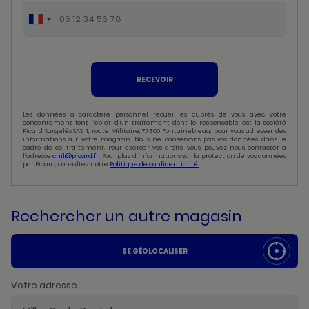
RECEVOIR
Les données à caractère personnel recueillies auprès de vous avec votre
consentement font l’objet d’un traitement dont le responsable est la société
Picard Surgelés SAS, 1, route Militaire, 77300 Fontainebleau, pour vous adresser des
informations sur votre magasin. Nous ne conservons pas vos données dans le
cadre de ce traitement. Pour exercer vos droits, vous pouvez nous contacter à
l’adresse
cnil@picard.fr
. Pour plus d’informations sur la protection de vos données
par Picard, consultez notre
Politique de confidentialité.
Rechercher un autre magasin
SE GÉOLOCALISER
Votre adresse