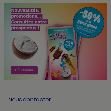
Bannières
Actualité
Nous contacter