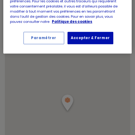
préférences. Pour les cookies et autres traceurs qui requièrent
d'aujourd'hui
d'ouverture
Horaires
Jeudi
09:00
-
20:00
votre consentement préalable, il vous est d’ailleurs possible de
d'aujourd'hui
d'ouverture
modifier à tout moment vos préférences en les paramétrant
Horaires
Vendredi
09:00
-
20:00
d'aujourd'hui
dans l’outil de gestion des cookies. Pour en savoir plus, vous
d'ouverture
Horaires
Samedi
09:00
-
20:00
pouvez consulter notre
Politique des cookies
d'aujourd'hui
d'ouverture
Horaires
Dimanche
09:00
-
12:45
d'aujourd'hui
d'ouverture
Horaires
d'aujourd'hui
Dimanche
09:00
-
12:45
Paramétrer
Accepter & Fermer
d'ouverture
et
Voir tous les horaires
d'aujourd'hui
les
horaire
d'ouver
du
point
de
vente
PICARD
NEUILLY
MADRID