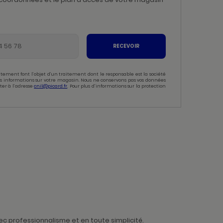
RECEVOIR
tement font l’objet d’un traitement dont le responsable est la société
 des informations sur votre magasin. Nous ne conservons pas vos données
ter à l’adresse
cnil@picard.fr
. Pour plus d’informations sur la protection
c professionnalisme et en toute simplicité.