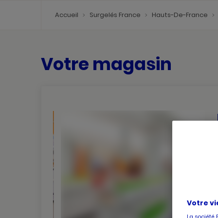
Accueil
Surgelés France
Hauts-De-France
Votre magasin
Votre vi
La société 