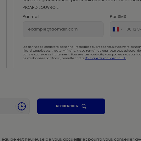
PICARD LOUVROIL.
Par mail
Par SMS
Les données à caractère personnel recueillies auprès de vous avec votre consen
Picard Surgelés SAS, 1, route Militaire, 77300 Fontainebleau, pour vous adresser
dans le cadre de ce traitement. Pour exercer vos droits, vous pouvez nous contac
de vos données par Picard, consultez notre
Politique de confidentialité.
UN
RECHERCHER
SE
POINT
GÉOLOCALISER
DE
,
VENTE
PICARD
TROUVER
UN
POINT
DE
VENTE
quipe est heureuse de vous accueillir et pourra vous conseiller ave
PICARD