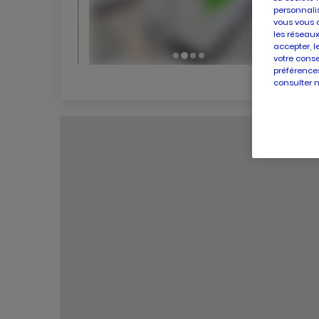
personnalis
vous vous 
les réseaux
accepter, l
votre conse
préférences
consulter 