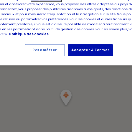
d'aujour
Horaire
Jeudi
er et améliorer votre expérience, vous proposer des offres adaptées au pays d
d'ouver
connectez, vous proposer des publicités adaptées à vos goûts, des fonctions d
d'aujour
 sociaux et pour mesurer la fréquentation et la navigation sur le site. Vous po
Horair
Samed
es refuser ou paramétrer vos préférences. Pour les cookies et autres traceurs q
d'ouve
ntement préalable, il vous est d’ailleurs possible de modifier à tout moment v
d'aujou
 en les paramétrant dans l’outil de gestion des cookies. Pour en savoir plus, 
notre
Politique des cookies
Paramétrer
Accepter & Fermer